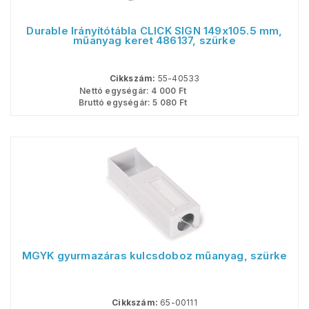
Durable Irányítótábla CLICK SIGN 149x105.5 mm,
műanyag keret 486137, szürke
Cikkszám:
55-40533
Nettó egységár:
4 000
Ft
Bruttó egységár:
5 080
Ft
MGYK gyurmazáras kulcsdoboz műanyag, szürke
Cikkszám:
65-00111