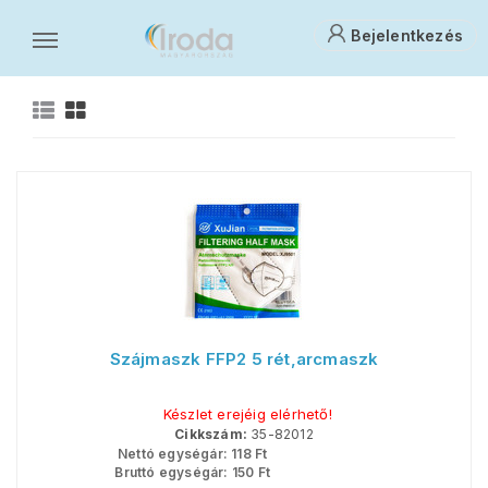
Bejelentkezés
Vagyon- és munkavédelem
V
Szájmaszk FFP2 5 rét,arcmaszk
Készlet erejéig elérhető!
Cikkszám:
35-82012
Nettó egységár:
118
Ft
Bruttó egységár:
150
Ft