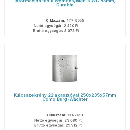
Információs tábla Womens/Men's WC 83mm,
Durable
Cikkszám:
477-9055
Nettó egységár:
2 420
Ft
Bruttó egységár:
3 073
Ft
Kulcsszekrény 22 akasztóval 250x235x57mm
Como Burg-Wächter
Cikkszám:
101-7851
Nettó egységár:
23 080
Ft
Bruttó egységár:
29 312
Ft