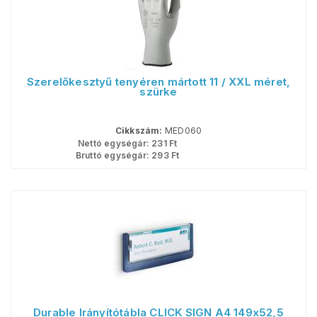
Szerelőkesztyű tenyéren mártott 11 / XXL méret,
szürke
Cikkszám:
MED060
Nettó egységár:
231
Ft
Bruttó egységár:
293
Ft
Durable Irányítótábla CLICK SIGN A4 149x52,5