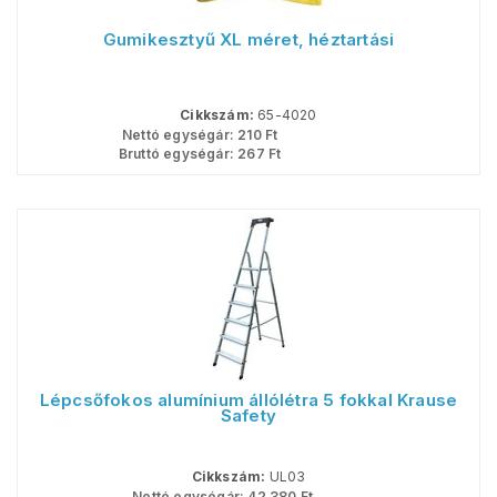
Gumikesztyű XL méret, héztartási
Cikkszám:
65-4020
Nettó egységár:
210
Ft
Bruttó egységár:
267
Ft
Lépcsőfokos alumínium állólétra 5 fokkal Krause
Safety
Cikkszám:
UL03
Nettó egységár:
42 380
Ft