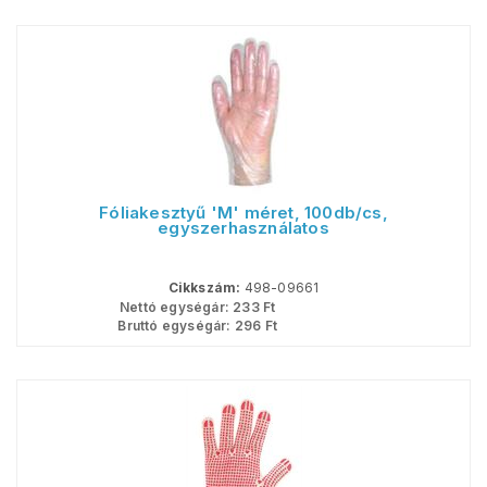
Fóliakesztyű 'M' méret, 100db/cs,
egyszerhasználatos
Cikkszám:
498-09661
Nettó egységár:
233
Ft
Bruttó egységár:
296
Ft