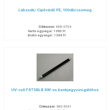
Lábzsák/ Cipővédő PE, 100db/csomag
Cikkszám:
498-0704
Nettó egységár:
1 090
Ft
Bruttó egységár:
1 384
Ft
UV-cső F6T5BLB 6W-os bankjegyvizsgálóhoz
Cikkszám:
380-5041