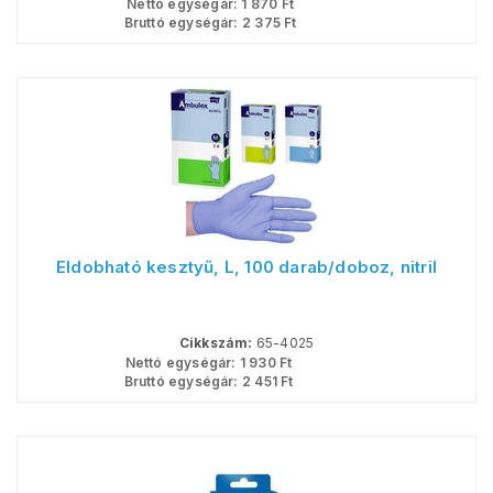
Nettó egységár:
1 870
Ft
Bruttó egységár:
2 375
Ft
Eldobható kesztyű, L, 100 darab/doboz, nitril
Cikkszám:
65-4025
Nettó egységár:
1 930
Ft
Bruttó egységár:
2 451
Ft