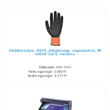
Védőkesztyű, A625, láthatósági, vágásbiztos, M
méret Cut 5, narancs
Cikkszám:
498-0953
Nettó egységár:
2 580
Ft
Bruttó egységár:
3 277
Ft