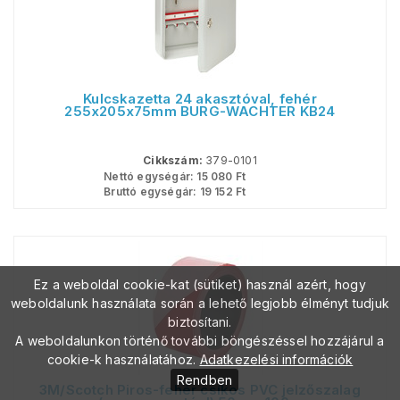
Kulcskazetta 24 akasztóval, fehér
255x205x75mm BURG-WACHTER KB24
Cikkszám:
379-0101
Nettó egységár:
15 080
Ft
Bruttó egységár:
19 152
Ft
Ez a weboldal cookie-kat (sütiket) használ azért, hogy
weboldalunk használata során a lehető legjobb élményt tudjuk
biztosítani.
A weboldalunkon történő további böngészéssel hozzájárul a
cookie-k használatához.
Adatkezelési információk
Rendben
3M/Scotch Piros-fehér csíkos PVC jelzőszalag