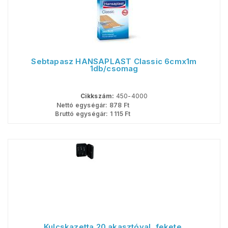
Sebtapasz HANSAPLAST Classic 6cmx1m
1db/csomag
Cikkszám:
450-4000
Nettó egységár:
878
Ft
Bruttó egységár:
1 115
Ft
Kulcskazetta 20 akasztóval, fekete,