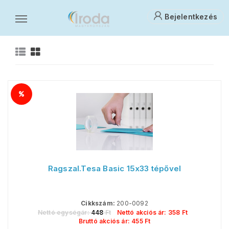
Bejelentkezés
Ragasztók
Irodaszerek
R
Ragszal.Tesa Basic 15x33 tépővel
Cikkszám:
200-0092
Nettó egységár:
448
Ft
Nettó akciós ár:
358
Ft
Bruttó akciós ár:
455
Ft