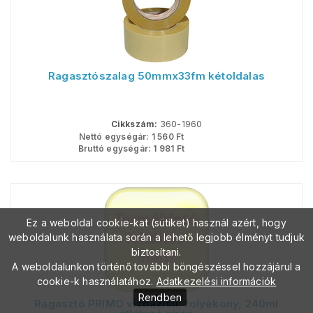
Ragasztószalag 50mmx33fm kétoldalas
Cikkszám:
360-1960
Nettó egységár:
1 560
Ft
Bruttó egységár:
1 981
Ft
Ez a weboldal cookie-kat (sütiket) használ azért, hogy
weboldalunk használata során a lehető legjobb élményt tudjuk
biztosítani.
A weboldalunkon történő további böngészéssel hozzájárul a
cookie-k használatához.
Adatkezelési információk
Rendben
Ragasztó PRIMO vízbázisú, folyékony, 240ml