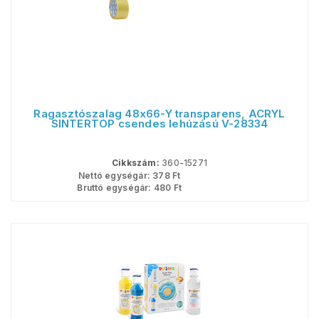
Ragasztószalag 48x66-Y transparens, ACRYL
SINTERTOP csendes lehúzású V-28334
Cikkszám:
360-15271
Nettó egységár:
378
Ft
Bruttó egységár:
480
Ft