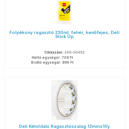
Folyékony ragasztó 230ml, fehér, kenőfejes, Deli
Stick Up
Cikkszám:
249-00462
Nettó egységár:
708
Ft
Bruttó egységár:
899
Ft
Deli Kétoldalú Ragasztószalag 12mmx10y