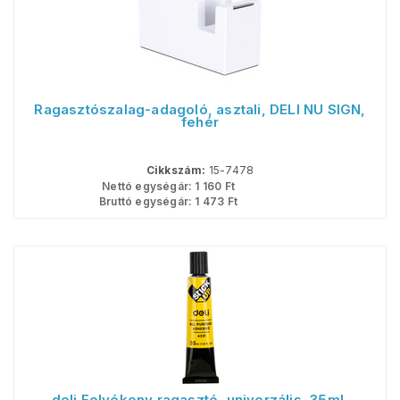
Ragasztószalag-adagoló, asztali, DELI NU SIGN,
fehér
Cikkszám:
15-7478
Nettó egységár:
1 160
Ft
Bruttó egységár:
1 473
Ft
deli Folyékony ragasztó, univerzális, 35ml,