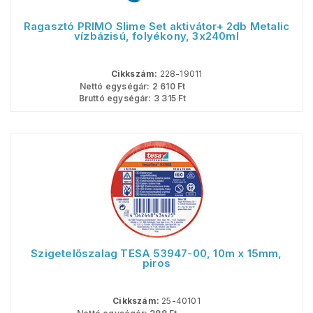
Ragasztó PRIMO Slime Set aktivátor+ 2db Metalic
vízbázisú, folyékony, 3x240ml
Cikkszám:
228-19011
Nettó egységár:
2 610
Ft
Bruttó egységár:
3 315
Ft
Szigetelőszalag TESA 53947-00, 10m x 15mm,
piros
Cikkszám:
25-40101