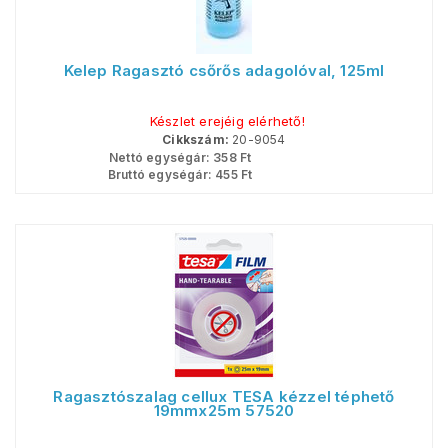
Kelep Ragasztó csőrős adagolóval, 125ml
Készlet erejéig elérhető!
Cikkszám:
20-9054
Nettó egységár:
358
Ft
Bruttó egységár:
455
Ft
Ragasztószalag cellux TESA kézzel téphető
19mmx25m 57520