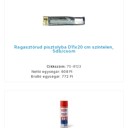
Ragasztórud pisztolyba D11x20 cm színtelen,
5db/csom
Cikkszám:
70-8123
Nettó egységár:
608
Ft
Bruttó egységár:
772
Ft