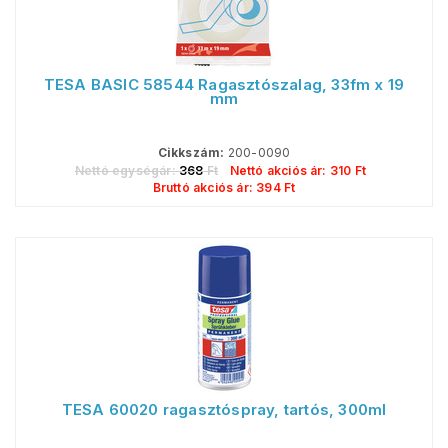
TESA BASIC 58544 Ragasztószalag, 33fm x 19
mm
Cikkszám:
200-0090
Nettó egységár:
368
Ft
Nettó akciós ár:
310
Ft
Bruttó akciós ár:
394
Ft
TESA 60020 ragasztóspray, tartós, 300ml