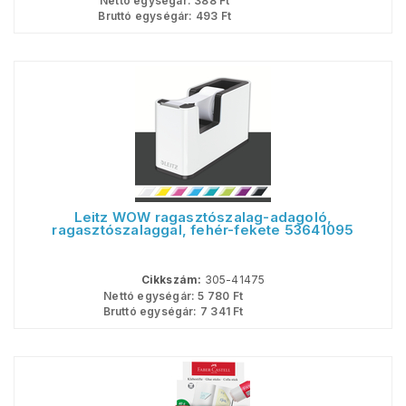
Nettó egységár:
388
Ft
Bruttó egységár:
493
Ft
Leitz WOW ragasztószalag-adagoló,
ragasztószalaggal, fehér-fekete 53641095
Cikkszám:
305-41475
Nettó egységár:
5 780
Ft
Bruttó egységár:
7 341
Ft