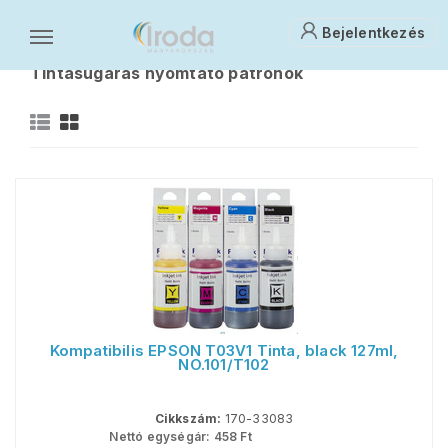
Bejelentkezés
Nyomtatók, tonerek, tintapatronok
Tintasugaras nyomtató patronok
T
Kompatibilis EPSON T03V1 Tinta, black 127ml,
NO.101/T102
Cikkszám:
170-33083
Nettó egységár:
458
Ft