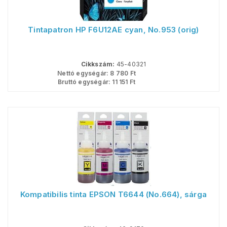
Tintapatron HP F6U12AE cyan, No.953 (orig)
Cikkszám:
45-40321
Nettó egységár:
8 780
Ft
Bruttó egységár:
11 151
Ft
Kompatibilis tinta EPSON T6644 (No.664), sárga