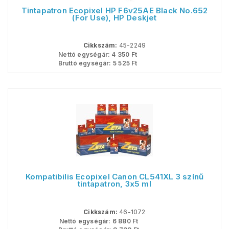
Tintapatron Ecopixel HP F6v25AE Black No.652
(For Use), HP Deskjet
Cikkszám:
45-2249
Nettó egységár:
4 350
Ft
Bruttó egységár:
5 525
Ft
Kompatibilis Ecopixel Canon CL541XL 3 színű
tintapatron, 3x5 ml
Cikkszám:
46-1072
Nettó egységár:
6 880
Ft