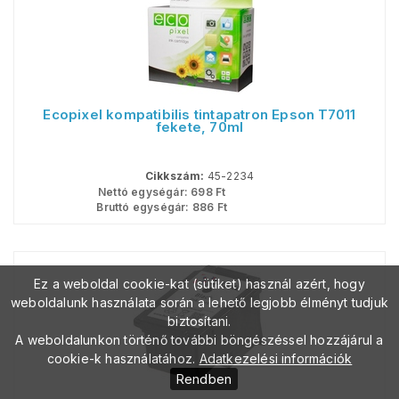
Ecopixel kompatibilis tintapatron Epson T7011
fekete, 70ml
Cikkszám:
45-2234
Nettó egységár:
698
Ft
Bruttó egységár:
886
Ft
Ez a weboldal cookie-kat (sütiket) használ azért, hogy
weboldalunk használata során a lehető legjobb élményt tudjuk
biztosítani.
A weboldalunkon történő további böngészéssel hozzájárul a
cookie-k használatához.
Adatkezelési információk
Rendben