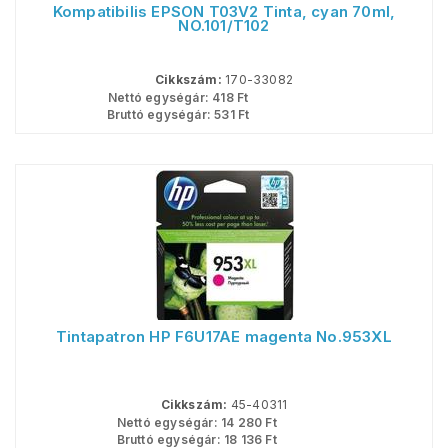
Kompatibilis EPSON T03V2 Tinta, cyan 70ml,
NO.101/T102
Cikkszám:
170-33082
Nettó egységár:
418
Ft
Bruttó egységár:
531
Ft
Tintapatron HP F6U17AE magenta No.953XL
Cikkszám:
45-40311
Nettó egységár:
14 280
Ft
Bruttó egységár:
18 136
Ft