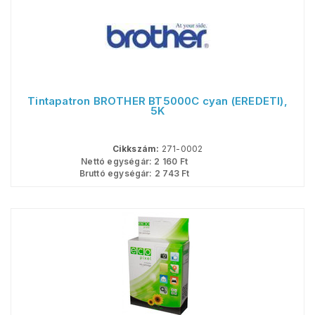
Tintapatron BROTHER BT5000C cyan (EREDETI),
5K
Cikkszám:
271-0002
Nettó egységár:
2 160
Ft
Bruttó egységár:
2 743
Ft