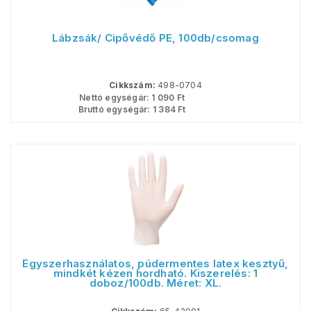
Lábzsák/ Cipővédő PE, 100db/csomag
Cikkszám:
498-0704
Nettó egységár:
1 090
Ft
Bruttó egységár:
1 384
Ft
Egyszerhasználatos, púdermentes latex kesztyű,
mindkét kézen hordható. Kiszerelés: 1
doboz/100db. Méret: XL.