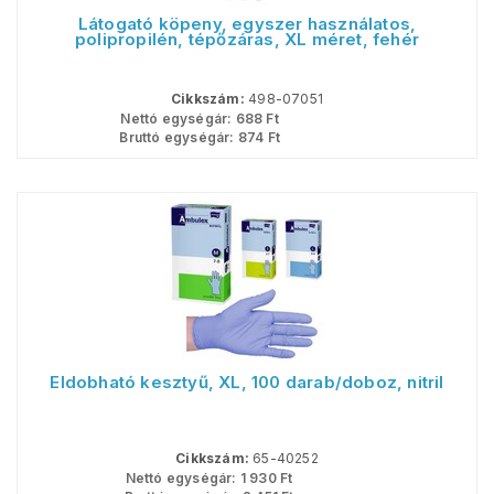
Látogató köpeny, egyszer használatos,
polipropilén, tépőzáras, XL méret, fehér
Cikkszám:
498-07051
Nettó egységár:
688
Ft
Bruttó egységár:
874
Ft
Eldobható kesztyű, XL, 100 darab/doboz, nitril
Cikkszám:
65-40252
Nettó egységár:
1 930
Ft