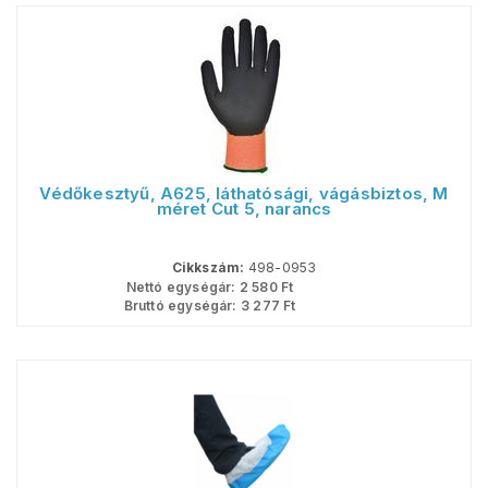
Védőkesztyű, A625, láthatósági, vágásbiztos, M
méret Cut 5, narancs
Cikkszám:
498-0953
Nettó egységár:
2 580
Ft
Bruttó egységár:
3 277
Ft