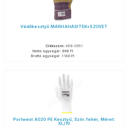
Védőkesztyű MARHAHASÍTÉK+SZÖVET
Cikkszám:
498-0951
Nettó egységár:
898
Ft
Bruttó egységár:
1 140
Ft
Portwest A020 PE Kesztyű, Szín: fehér, Méret:
XL/10