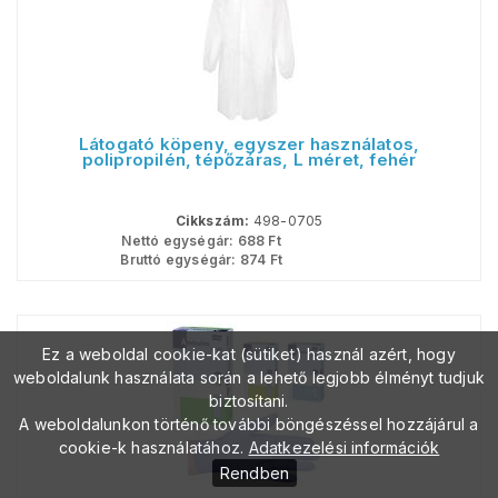
Látogató köpeny, egyszer használatos,
polipropilén, tépőzáras, L méret, fehér
Cikkszám:
498-0705
Nettó egységár:
688
Ft
Bruttó egységár:
874
Ft
Ez a weboldal cookie-kat (sütiket) használ azért, hogy
weboldalunk használata során a lehető legjobb élményt tudjuk
biztosítani.
A weboldalunkon történő további böngészéssel hozzájárul a
cookie-k használatához.
Adatkezelési információk
Rendben