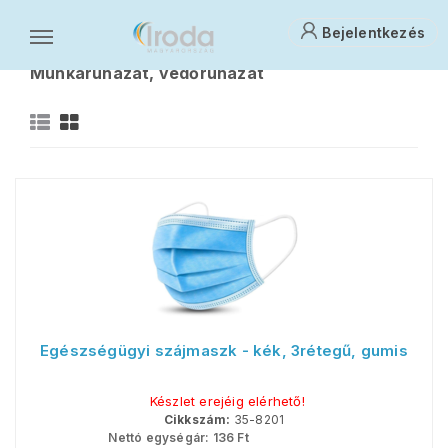
Bejelentkezés
Vagyon- és munkavédelem
Munkaruházat, védőruházat
M
Egészségügyi szájmaszk - kék, 3rétegű, gumis
Készlet erejéig elérhető!
Cikkszám:
35-8201
Nettó egységár:
136
Ft