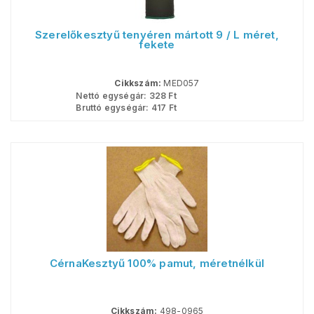
Szerelőkesztyű tenyéren mártott 9 / L méret,
fekete
Cikkszám:
MED057
Nettó egységár:
328
Ft
Bruttó egységár:
417
Ft
CérnaKesztyű 100% pamut, méretnélkül
Cikkszám:
498-0965