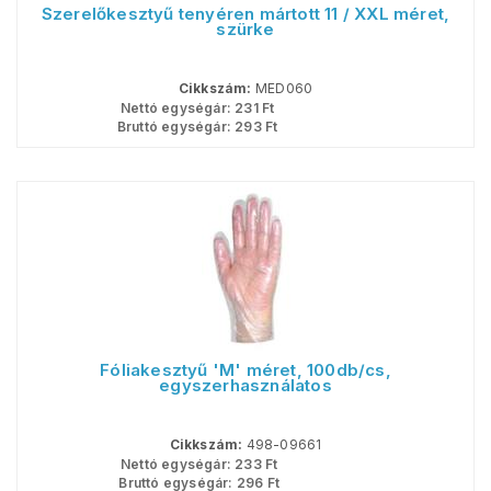
Szerelőkesztyű tenyéren mártott 11 / XXL méret,
szürke
Cikkszám:
MED060
Nettó egységár:
231
Ft
Bruttó egységár:
293
Ft
Fóliakesztyű 'M' méret, 100db/cs,
egyszerhasználatos
Cikkszám:
498-09661
Nettó egységár:
233
Ft
Bruttó egységár:
296
Ft