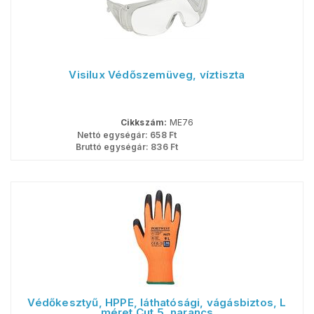
Visilux Védőszemüveg, víztiszta
Cikkszám:
ME76
Nettó egységár:
658
Ft
Bruttó egységár:
836
Ft
Védőkesztyű, HPPE, láthatósági, vágásbiztos, L
méret Cut 5, narancs