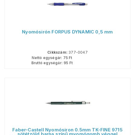
Nyomósirón FORPUS DYNAMIC 0,5 mm
Cikkszám:
377-0047
Nettó egységár:
75
Ft
Bruttó egységár:
95
Ft
Faber-Castell Nyomósiron 0.5mm TK-FINE 9715
sötétzöld barna színű myomógomb véggel