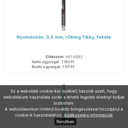
Nyomósirón, 0,5 mm, rOtring Tikky, fekete
Cikkszám:
441-0062
Nettó egységár:
1 190
Ft
Bruttó egységár:
1 511
Ft
Ez a weboldal cookie-kat (sütiket) használ azért, hogy
weboldalunk használata során a lehető legjobb élményt tudjuk
biztosítani.
A weboldalunkon történő további böngészéssel hozzájárul a
cookie-k használatához.
Adatkezelési információk
Rendben