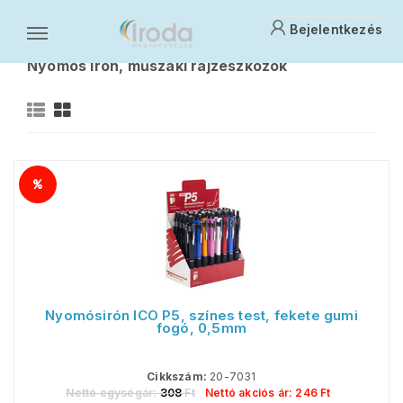
Bejelentkezés
Írószerek, iskolaszerek, rajzeszközök
Nyomós irón, műszaki rajzeszközök
N
Nyomósirón ICO P5, színes test, fekete gumi
fogó, 0,5mm
Cikkszám:
20-7031
Nettó egységár:
308
Ft
Nettó akciós ár:
246
Ft