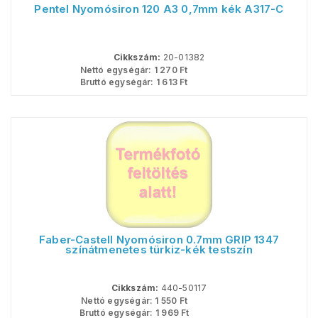
Pentel Nyomósiron 120 A3 0,7mm kék A317-C
Cikkszám:
20-01382
Nettó egységár:
1 270
Ft
Bruttó egységár:
1 613
Ft
Faber-Castell Nyomósiron 0.7mm GRIP 1347
színátmenetes türkiz-kék testszín
Cikkszám:
440-50117
Nettó egységár:
1 550
Ft
Bruttó egységár:
1 969
Ft