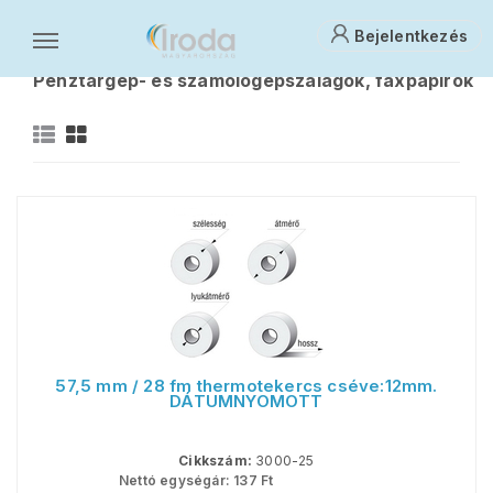
Bejelentkezés
Papíráruk
Pénztárgép- és számológépszalagok, faxpapírok
P
57,5 mm / 28 fm thermotekercs cséve:12mm.
DÁTUMNYOMOTT
Cikkszám:
3000-25
Nettó egységár:
137
Ft