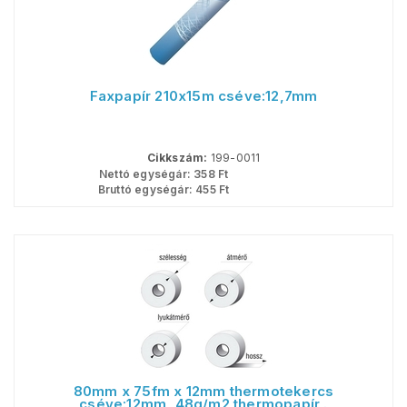
Faxpapír 210x15m cséve:12,7mm
Cikkszám:
199-0011
Nettó egységár:
358
Ft
Bruttó egységár:
455
Ft
80mm x 75fm x 12mm thermotekercs
cséve:12mm, 48g/m2 thermopapír,.