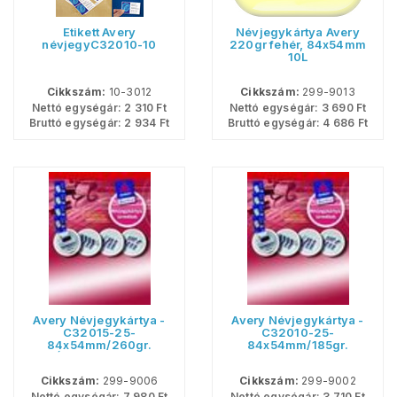
Etikett Avery
Névjegykártya Avery
névjegyC32010-10
220gr fehér, 84x54mm
10L
Cikkszám:
10-3012
Cikkszám:
299-9013
Nettó egységár:
2 310
Ft
Nettó egységár:
3 690
Ft
Bruttó egységár:
2 934
Ft
Bruttó egységár:
4 686
Ft
Avery Névjegykártya -
Avery Névjegykártya -
C32015-25-
C32010-25-
84x54mm/260gr.
84x54mm/185gr.
FEHÉR <200db/csom>
<250db/csom>
Cikkszám:
299-9006
Cikkszám:
299-9002
Nettó egységár:
7 980
Ft
Nettó egységár:
3 710
Ft