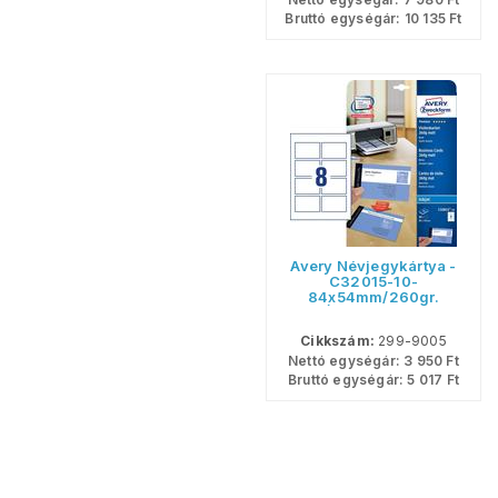
Bruttó egységár:
10 135
Ft
Avery Névjegykártya -
C32015-10-
84x54mm/260gr.
FEHÉR <80db/csom>
Cikkszám:
299-9005
Nettó egységár:
3 950
Ft
Bruttó egységár:
5 017
Ft