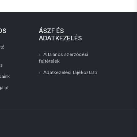
OS
ÁSZF ÉS
ADATKEZELÉS
tó
Általános szerződési
feltételek
ás
Adatkezelési tájékoztató
saink
álat