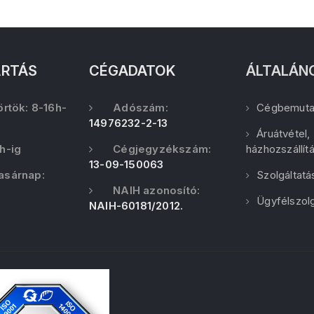
ARTÁS
CÉGADATOK
ÁLTALÁN
örtök: 8-16h-
Adószám:
Cégbemuta
14976232-2-13
Áruátvétel,
h-ig
Cégjegyzékszám:
házhozszállít
13-09-150063
asárnap:
Szolgáltatá
NAIH azonosító:
Ügyfélszolg
NAIH-60181/2012.