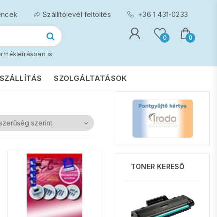
encek
Szállítólevél feltöltés
+36 1 431-0233
0
0
rmékleírásban is
SZÁLLÍTÁS
SZOLGÁLTATÁSOK
NÉVJEGYKA
TONER KERESŐ