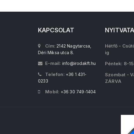
KAPCSOLAT
NYITVAT
Cím:
Hétfő - Csüt
2142 Nagytarcsa,
ig
Déri Miksa utca 8.
E-mail:
info@irodakft.hu
Péntek: 8-15
Telefon:
+36 1 431-
Szombat - V
0233
ZÁRVA
Mobil:
+36 30 749-1404