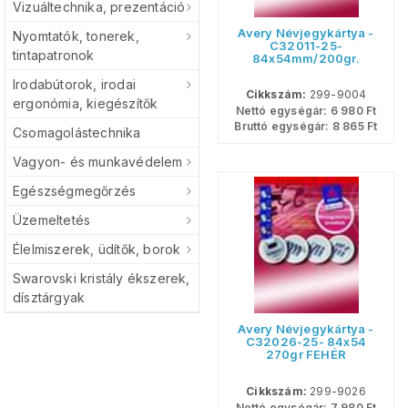
Vizuáltechnika, prezentáció
Avery Névjegykártya -
Nyomtatók, tonerek,
C32011-25-
tintapatronok
84x54mm/200gr.
<250db/csom>
Irodabútorok, irodai
Cikkszám:
299-9004
ergonómia, kiegészítők
Nettó egységár:
6 980
Ft
Bruttó egységár:
8 865
Ft
Csomagolástechnika
Vagyon- és munkavédelem
Egészségmegőrzés
Üzemeltetés
Élelmiszerek, üdítők, borok
Swarovski kristály ékszerek,
dísztárgyak
Avery Névjegykártya -
C32026-25- 84x54
270gr FEHÉR
250lap/csom
Cikkszám:
299-9026
Nettó egységár:
7 980
Ft