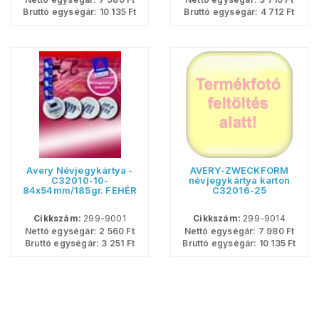
Bruttó egységár:
10 135
Ft
Bruttó egységár:
4 712
Ft
Avery Névjegykártya -
AVERY-ZWECKFORM
C32010-10-
névjegykártya karton
84x54mm/185gr. FEHÉR
C32016-25
<100lap/csom>
Cikkszám:
299-9001
Cikkszám:
299-9014
Nettó egységár:
2 560
Ft
Nettó egységár:
7 980
Ft
Bruttó egységár:
3 251
Ft
Bruttó egységár:
10 135
Ft