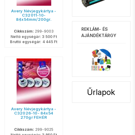
Avery Névjegykártya -
C32011-10-
84x54mm/200gr.
FEHÉR <100lap/csom>
REKLÁM- ÉS
Cikkszám:
299-9003
AJÁNDÉKTÁRGY
Nettó egységár:
3 500
Ft
Bruttó egységár:
4 445
Ft
Űrlapok
Avery Névjegykártya -
C32026-10- 84x54
270gr FEHÉR
100lap/csom
Cikkszám:
299-9025
Nettó egységár:
3 950
Ft