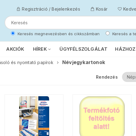
Regisztráció / Bejelenkezés
Kosár
Kedv
Keresés megnevezésben és cikkszámban
Keresés a te
AKCIÓK
HÍREK
ÜGYFÉLSZOLGÁLAT
HÁZHOZ
Névjegykartonok
soló és nyomtató papírok
Rendezés