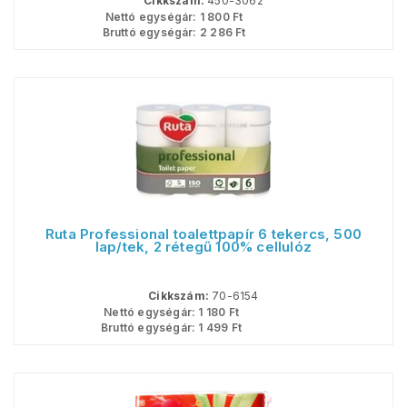
Cikkszám:
450-3062
Nettó egységár:
1 800
Ft
Bruttó egységár:
2 286
Ft
Ruta Professional toalettpapír 6 tekercs, 500
lap/tek, 2 rétegű 100% cellulóz
Cikkszám:
70-6154
Nettó egységár:
1 180
Ft
Bruttó egységár:
1 499
Ft