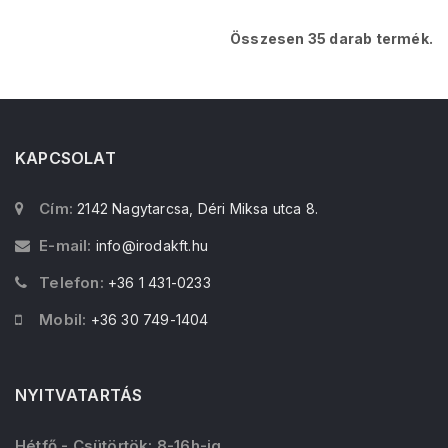
Összesen 35 darab termék.
KAPCSOLAT
Cím:
2142 Nagytarcsa, Déri Miksa utca 8.
E-mail:
info@irodakft.hu
Telefon:
+36 1 431-0233
Mobil:
+36 30 749-1404
NYITVATARTÁS
Hétfő - Csütörtök: 8-16h-ig