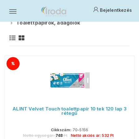
Bejelentkezés
Üzemeltetés
Higiéniai vegyi és papír termékek
Toalettpapírok, adagolók
T
ALINT Velvet Touch toalettpapír 10 tek 120 lap 3
rétegű
Cikkszám:
70-5156
Nettó egységár:
748
Ft
Nettó akciós ár:
532
Ft