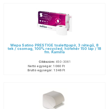
Wepa Satino PRESTIGE toalettpapír, 3 rétegű, 8
tek / csomag, 100% recycled, hófehér 150 lap / 18
fm. Kamilla
Cikkszám:
450-3061
Nettó egységár:
1 060
Ft
Bruttó egységár:
1 346
Ft