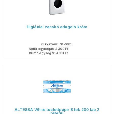
Higiéniai zacskó adagoló króm
Cikkszám:
70-6025
Nettó egységár:
3 300
Ft
Bruttó egységár:
4 191
Ft
ALTESSA White toalettpapir 8 tek 200 lap 2
rétegű