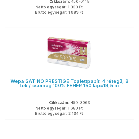
Cikkszám:
450-0149
Nettó egységár:
1 330
Ft
Bruttó egységár:
1 689
Ft
Wepa SATINO PRESTIGE Toalettpapír. 4 rétegű, 8
tek / csomag 100% FEHÉR 150 lap=19,5 m
Cikkszám:
450-3063
Nettó egységár:
1 680
Ft
Bruttó egységár:
2 134
Ft