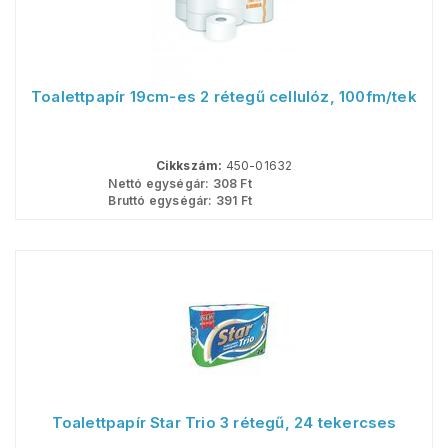
Toalettpapír 19cm-es 2 rétegű cellulóz, 100fm/tek
Cikkszám:
450-01632
Nettó egységár:
308
Ft
Bruttó egységár:
391
Ft
Toalettpapír Star Trio 3 rétegű, 24 tekercses