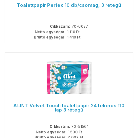
Toalettpapír Perfex 10 db/csomag, 3 rétegű
Cikkszám:
70-6027
Nettó egységár:
1 110
Ft
Bruttó egységár:
1 410
Ft
ALINT Velvet Touch toalettpapír 24 tekercs 110
lap 3 rétegű
Cikkszám:
70-51561
Nettó egységár:
1 580
Ft
Bruttó egységár:
2 007
Ft