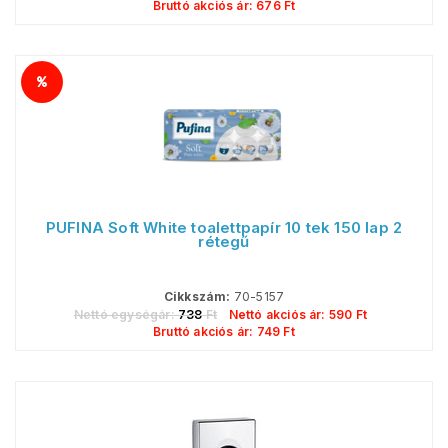
Bruttó akciós ár:
676
Ft
PUFINA Soft White toalettpapír 10 tek 150 lap 2
rétegű
Cikkszám:
70-5157
Nettó egységár:
738
Ft
Nettó akciós ár:
590
Ft
Bruttó akciós ár:
749
Ft