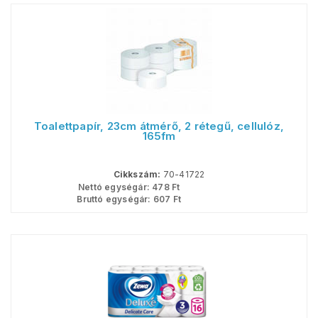
Toalettpapír, 23cm átmérő, 2 rétegű, cellulóz,
165fm
Cikkszám:
70-41722
Nettó egységár:
478
Ft
Bruttó egységár:
607
Ft