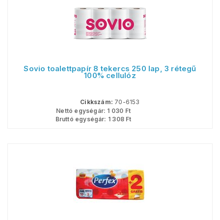
Sovio toalettpapír 8 tekercs 250 lap, 3 rétegű
100% cellulóz
Cikkszám:
70-6153
Nettó egységár:
1 030
Ft
Bruttó egységár:
1 308
Ft