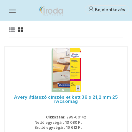
Bejelentkezés
Etikettek, címkék
Papíráruk
E
Avery átlátszó címzés etikett 38 x 21,2 mm 25
ív/csomag
Cikkszám:
299-00142
Nettó egységár:
13 080
Ft
Bruttó egységár:
16 612
Ft