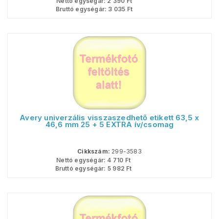
Nettó egységár:
2 390
Ft
Bruttó egységár:
3 035
Ft
Avery univerzális visszaszedhető etikett 63,5 x
46,6 mm 25 + 5 EXTRA ív/csomag
Cikkszám:
299-3583
Nettó egységár:
4 710
Ft
Bruttó egységár:
5 982
Ft