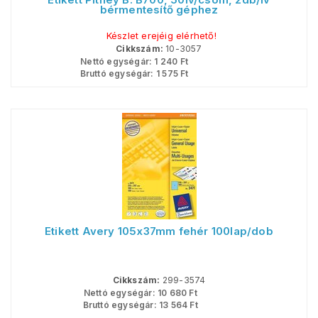
bérmentesítő géphez
Készlet erejéig elérhető!
Cikkszám:
10-3057
Nettó egységár:
1 240
Ft
Bruttó egységár:
1 575
Ft
Etikett Avery 105x37mm fehér 100lap/dob
Cikkszám:
299-3574
Nettó egységár:
10 680
Ft
Bruttó egységár:
13 564
Ft