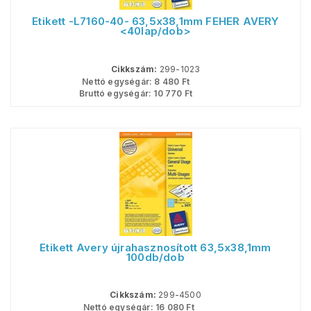
Etikett -L7160-40- 63,5x38,1mm FEHÉR AVERY
<40lap/dob>
Cikkszám:
299-1023
Nettó egységár:
8 480
Ft
Bruttó egységár:
10 770
Ft
Etikett Avery újrahasznosított 63,5x38,1mm
100db/dob
Cikkszám:
299-4500
Nettó egységár:
16 080
Ft