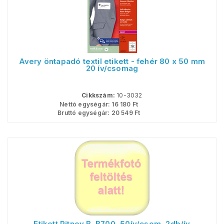
Avery öntapadó textil etikett - fehér 80 x 50 mm
20 ív/csomag
Cikkszám:
10-3032
Nettó egységár:
16 180
Ft
Bruttó egységár:
20 549
Ft
Etikett Pitney B. B700, 50ív/csom, 2db/ív