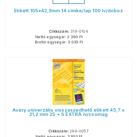
Etikett 105x42,3mm 14 címke/lap 100 ív/doboz
Cikkszám:
319-0104
Nettó egységár:
2 390
Ft
Bruttó egységár:
3 035
Ft
Avery univerzális visszaszedhető etikett 45,7 x
21,2 mm 25 + 5 EXTRA ív/csomag
Cikkszám:
299-0057
Nettó egységár:
3 850
Ft