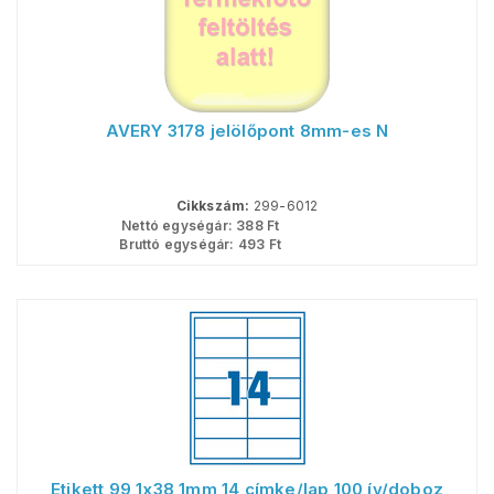
AVERY 3178 jelölőpont 8mm-es N
Cikkszám:
299-6012
Nettó egységár:
388
Ft
Bruttó egységár:
493
Ft
Etikett 99,1x38,1mm 14 címke/lap 100 ív/doboz