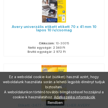
Avery univerzális etikett etikett 70 x 41 mm 10
lapos 10 ív/csomag
Cikkszám:
10-30015
Nettó egységár:
2 340
Ft
Bruttó egységár:
2 972
Ft
Ez a weboldal cookie-kat (sütiket) használ azért, hogy
weboldalunk használata során a lehető legjobb élményt tudjuk
biztosítani.
A weboldalunkon történő további böngészéssel hozzájárul a
cookie-k használatához.
Adatkezelési információk
Rendben
Etikett -3477- 105x41mm FEHÉR AVERY