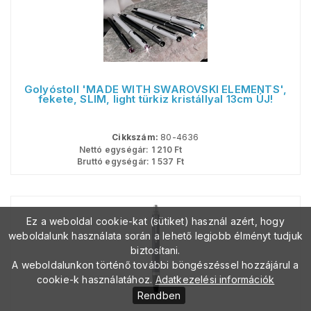
Golyóstoll 'MADE WITH SWAROVSKI ELEMENTS',
fekete, SLIM, light türkiz kristállyal 13cm ÚJ!
Cikkszám:
80-4636
Nettó egységár:
1 210
Ft
Bruttó egységár:
1 537
Ft
Ez a weboldal cookie-kat (sütiket) használ azért, hogy
weboldalunk használata során a lehető legjobb élményt tudjuk
biztosítani.
A weboldalunkon történő további böngészéssel hozzájárul a
cookie-k használatához.
Adatkezelési információk
Rendben