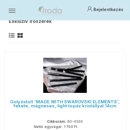
Bejelentkezés
Írószerek, iskolaszerek, rajzeszközök
Exkluzív írószerek
E
Golyóstoll 'MADE WITH SWAROVSKI ELEMENTS',
fekete, mágneses, light topáz kristállyal 14cm
Cikkszám:
80-4590
Nettó egységár:
1 750
Ft