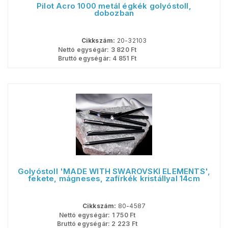
Pilot Acro 1000 metál égkék golyóstoll,
dobozban
Cikkszám:
20-32103
Nettó egységár:
3 820
Ft
Bruttó egységár:
4 851
Ft
Golyóstoll 'MADE WITH SWAROVSKI ELEMENTS',
fekete, mágneses, zafírkék kristállyal 14cm
Cikkszám:
80-4587
Nettó egységár:
1 750
Ft
Bruttó egységár:
2 223
Ft