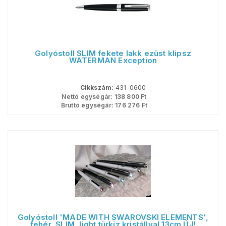
Golyóstoll SLIM fekete lakk ezüst klipsz
WATERMAN Exception
Cikkszám:
431-0600
Nettó egységár:
138 800
Ft
Bruttó egységár:
176 276
Ft
Golyóstoll 'MADE WITH SWAROVSKI ELEMENTS',
fehér, SLIM, light türkiz kristállyal 13cm ÚJ!