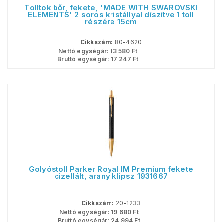
Tolltok bőr, fekete, 'MADE WITH SWAROVSKI
ELEMENTS' 2 soros kristállyal díszítve 1 toll
részére 15cm
Cikkszám:
80-4620
Nettó egységár:
13 580
Ft
Bruttó egységár:
17 247
Ft
Golyóstoll Parker Royal IM Premium fekete
cizellált, arany klipsz 1931667
Cikkszám:
20-1233
Nettó egységár:
19 680
Ft
Bruttó egységár:
24 994
Ft