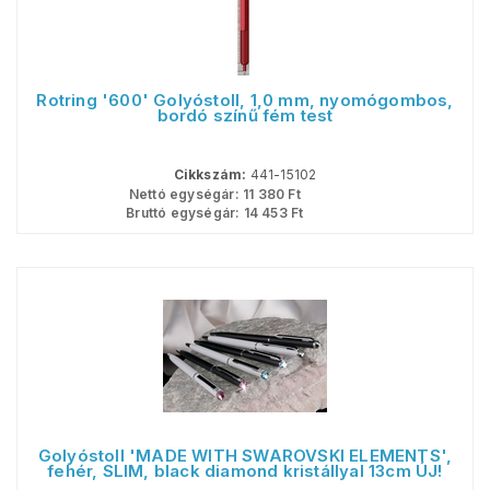
Rotring '600' Golyóstoll, 1,0 mm, nyomógombos,
bordó színű fém test
Cikkszám:
441-15102
Nettó egységár:
11 380
Ft
Bruttó egységár:
14 453
Ft
Golyóstoll 'MADE WITH SWAROVSKI ELEMENTS',
fehér, SLIM, black diamond kristállyal 13cm ÚJ!