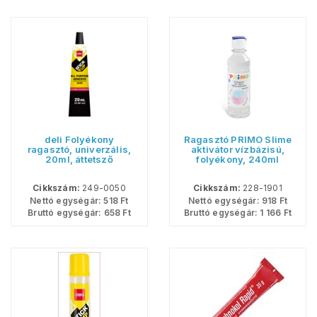
deli Folyékony
Ragasztó PRIMO Slime
ragasztó, univerzális,
aktivátor vízbázisú,
20ml, áttetsző
folyékony, 240ml
Cikkszám:
249-0050
Cikkszám:
228-1901
Nettó egységár:
518
Ft
Nettó egységár:
918
Ft
Bruttó egységár:
658
Ft
Bruttó egységár:
1 166
Ft