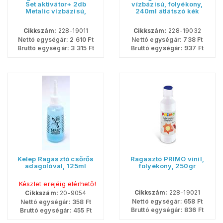
Set aktivátor+ 2db
vízbázisú, folyékony,
Metalic vízbázisú,
240ml átlátszó kék
folyékony, 3x240ml
Cikkszám:
228-19011
Cikkszám:
228-19032
Nettó egységár:
2 610
Ft
Nettó egységár:
738
Ft
Bruttó egységár:
3 315
Ft
Bruttó egységár:
937
Ft
Kelep Ragasztó csőrős
Ragasztó PRIMO vinil,
adagolóval, 125ml
folyékony, 250gr
Készlet erejéig elérhető!
Cikkszám:
228-19021
Cikkszám:
20-9054
Nettó egységár:
658
Ft
Nettó egységár:
358
Ft
Bruttó egységár:
836
Ft
Bruttó egységár:
455
Ft