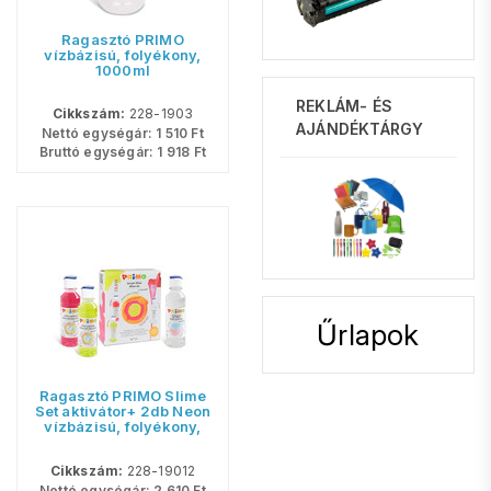
Ragasztó PRIMO
vízbázisú, folyékony,
1000ml
REKLÁM- ÉS
Cikkszám:
228-1903
AJÁNDÉKTÁRGY
Nettó egységár:
1 510
Ft
Bruttó egységár:
1 918
Ft
Űrlapok
Ragasztó PRIMO Slime
Set aktivátor+ 2db Neon
vízbázisú, folyékony,
3x240ml
Cikkszám:
228-19012
Nettó egységár:
2 610
Ft