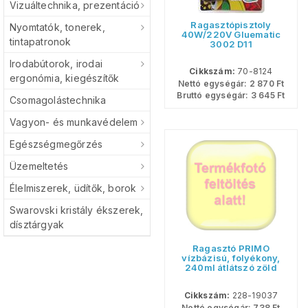
Vizuáltechnika, prezentáció
Ragasztópisztoly
Nyomtatók, tonerek,
40W/220V Gluematic
tintapatronok
3002 D11
Irodabútorok, irodai
Cikkszám:
70-8124
ergonómia, kiegészítők
Nettó egységár:
2 870
Ft
Bruttó egységár:
3 645
Ft
Csomagolástechnika
Vagyon- és munkavédelem
Egészségmegőrzés
Üzemeltetés
Élelmiszerek, üdítők, borok
Swarovski kristály ékszerek,
dísztárgyak
Ragasztó PRIMO
vízbázisú, folyékony,
240ml átlátszó zöld
Cikkszám:
228-19037
Nettó egységár:
738
Ft