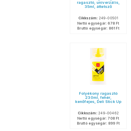
ragasztó, univerzális,
35ml, áttetsző
Cikkszám:
249-00501
Nettó egységár:
678
Ft
Bruttó egységár:
861
Ft
Folyékony ragasztó
230ml, fehér,
kenőfejes, Deli Stick Up
Cikkszám:
249-00462
Nettó egységár:
708
Ft
Bruttó egységár:
899
Ft