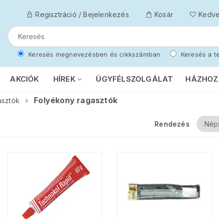
Regisztráció / Bejelenkezés
Kosár
Kedv
Keresés megnevezésben és cikkszámban
Keresés a te
AKCIÓK
HÍREK
ÜGYFÉLSZOLGÁLAT
HÁZHOZ
Folyékony ragasztók
asztók
Rendezés