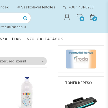
encek
Szállítólevél feltöltés
+36 1 431-0233
0
0
rmékleírásban is
SZÁLLÍTÁS
SZOLGÁLTATÁSOK
FOLYÉKONY 
TONER KERESŐ