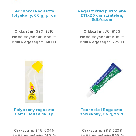
Technokol Ragasztó,
Ragasztórud pisztolyba
folyékony, 60 g, piros
D11x20 cm színtelen,
5db/csom
Cikkszám:
383-2210
Cikkszám:
70-8123
Nettó egységár:
668
Ft
Nettó egységár:
608
Ft
Bruttó egységár:
848
Ft
Bruttó egységár:
772
Ft
Folyékony ragasztó
Technokol Ragasztó,
65ml, Deli Stick Up
folyékony, 35 g, zöld
Cikkszám:
249-0045
Cikkszám:
383-2208
Nettó egységár:
253
Ft
Nettó egységár:
538
Ft