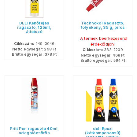
DELI Kenőfejes
Technokol Ragasztó,
ragasztó, 125ml,
folyékony, 35 g, piros
áttetsző
A termék beérkezéséről
Cikkszám:
249-0046
érdeklődjön!
Nettó egységár:
298
Ft
Cikkszám:
383-2209
Bruttó egységár:
378
Ft
Nettó egységár:
468
Ft
Bruttó egységár:
594
Ft
Pritt Pen ragasztó 40ml,
deli Epoxi
adagolócsőrős
(kétkomponensű)