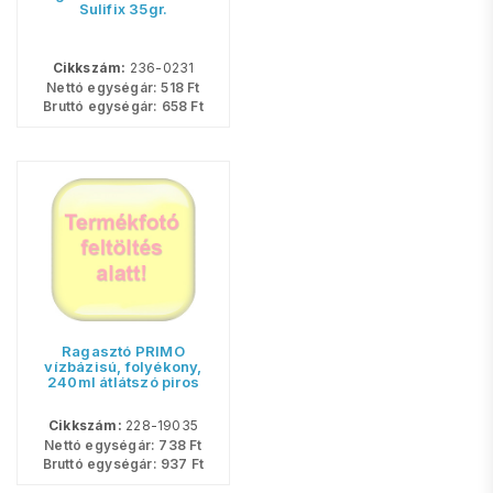
Sulifix 35gr.
Cikkszám:
236-0231
Nettó egységár:
518
Ft
Bruttó egységár:
658
Ft
Ragasztó PRIMO
vízbázisú, folyékony,
240ml átlátszó piros
Cikkszám:
228-19035
Nettó egységár:
738
Ft
Bruttó egységár:
937
Ft