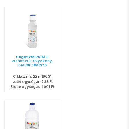
Ragasztó PRIMO
vízbázisú, folyékony,
240ml átlátszó
Cikkszám:
228-19031
Nettó egységár:
788
Ft
Bruttó egységár:
1 001
Ft