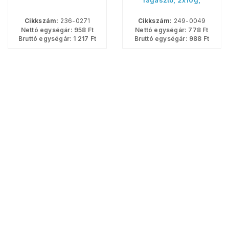
ragasztó, 2x10g,
áttetsző
Cikkszám:
236-0271
Cikkszám:
249-0049
Nettó egységár:
958
Ft
Nettó egységár:
778
Ft
Bruttó egységár:
1 217
Ft
Bruttó egységár:
988
Ft