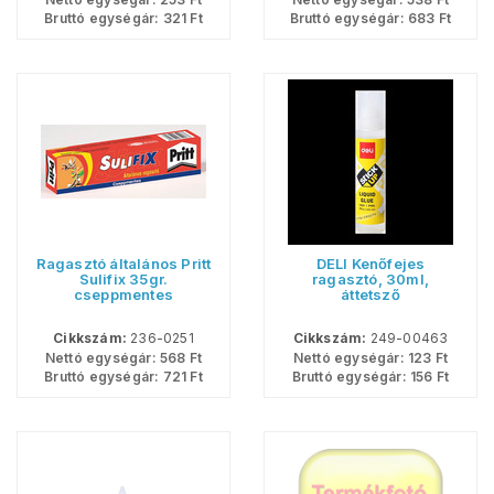
Bruttó egységár:
321
Ft
Bruttó egységár:
683
Ft
Ragasztó általános Pritt
DELI Kenőfejes
Sulifix 35gr.
ragasztó, 30ml,
cseppmentes
áttetsző
Cikkszám:
236-0251
Cikkszám:
249-00463
Nettó egységár:
568
Ft
Nettó egységár:
123
Ft
Bruttó egységár:
721
Ft
Bruttó egységár:
156
Ft