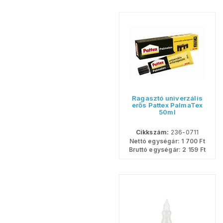
Ragasztó univerzális
erős Pattex PalmaTex
50ml
Cikkszám:
236-0711
Nettó egységár:
1 700
Ft
Bruttó egységár:
2 159
Ft