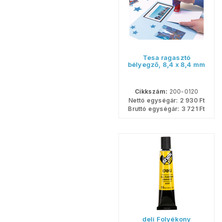
Tesa ragasztó
bélyegző, 8,4 x 8,4 mm
Cikkszám:
200-0120
Nettó egységár:
2 930
Ft
Bruttó egységár:
3 721
Ft
deli Folyékony