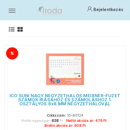
Bejelentkezés
Ön erre keresett: me-202606
Ö
ICO SÜNI NAGY NÉGYZETHÁLÓS MEIXNER-FÜZET
SZÁMOK ÍRÁSÁHOZ ÉS SZÁMOLÁSHOZ 1.
OSZTÁLYOS 8x8 MM NÉGYZETHÁLÓVAL
SULIKÉSZ 32 LAP 245x295 MM FEKVŐ
Cikkszám:
10-80124
Nettó egységár:
638
Ft
Nettó akciós ár:
479
Ft
Bruttó akciós ár:
608
Ft