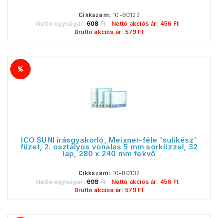
Cikkszám:
10-80122
Nettó egységár:
608
Ft
Nettó akciós ár:
456
Ft
Bruttó akciós ár:
579
Ft
ICO SÜNI írásgyakorló, Meixner-féle 'sulikész'
füzet, 2. osztályos vonalas 5 mm sorközzel, 32
lap, 280 x 240 mm fekvő
Cikkszám:
10-80132
Nettó egységár:
608
Ft
Nettó akciós ár:
456
Ft
Bruttó akciós ár:
579
Ft