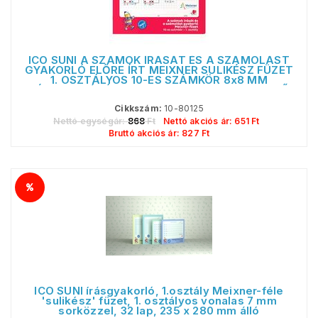
ICO SÜNI A SZÁMOK ÍRÁSÁT ÉS A SZÁMOLÁST
GYAKORLÓ ELŐRE ÍRT MEIXNER SULIKÉSZ FÜZET
1. OSZTÁLYOS 10-ES SZÁMKÖR 8x8 MM
NÉGYZETHÁLÓVAL 32 LAP 245x295 MM FEKVŐ
Cikkszám:
10-80125
Nettó egységár:
868
Ft
Nettó akciós ár:
651
Ft
Bruttó akciós ár:
827
Ft
ICO SÜNI írásgyakorló, 1.osztály Meixner-féle
'sulikész' füzet, 1. osztályos vonalas 7 mm
sorközzel, 32 lap, 235 x 280 mm álló