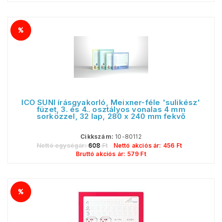
ICO SÜNI írásgyakorló, Meixner-féle 'sulikész'
füzet, 3. és 4.. osztályos vonalas 4 mm
sorközzel, 32 lap, 280 x 240 mm fekvő
Cikkszám:
10-80112
Nettó egységár:
608
Ft
Nettó akciós ár:
456
Ft
Bruttó akciós ár:
579
Ft