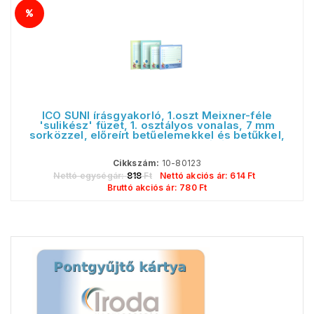
ICO SÜNI írásgyakorló, 1.oszt Meixner-féle
'sulikész' füzet, 1. osztályos vonalas, 7 mm
sorközzel, előreírt betűelemekkel és betűkkel,
36 lap, 235 x 280 mm álló
Cikkszám:
10-80123
Nettó egységár:
818
Ft
Nettó akciós ár:
614
Ft
Bruttó akciós ár:
780
Ft