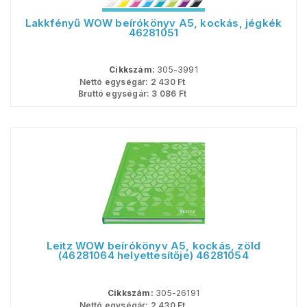
Lakkfényű WOW beírókönyv A5, kockás, jégkék
46281051
Cikkszám:
305-3991
Nettó egységár:
2 430
Ft
Bruttó egységár:
3 086
Ft
Leitz WOW beírókönyv A5, kockás, zöld
(46281064 helyettesítője) 46281054
Cikkszám:
305-26191
Nettó egységár:
2 430
Ft