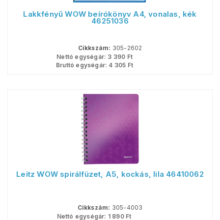
Lakkfényű WOW beírókönyv A4, vonalas, kék
46251036
Cikkszám:
305-2602
Nettó egységár:
3 390
Ft
Bruttó egységár:
4 305
Ft
Leitz WOW spirálfüzet, A5, kockás, lila 46410062
Cikkszám:
305-4003
Nettó egységár:
1 890
Ft