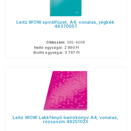
Leitz WOW spirálfüzet, A4, vonalas, jégkék
46370051
Cikkszám:
305-4008
Nettó egységár:
2 990
Ft
Bruttó egységár:
3 797
Ft
Leitz WOW Lakkfényű beírókönyv A4, vonalas,
rózsaszín 46251023