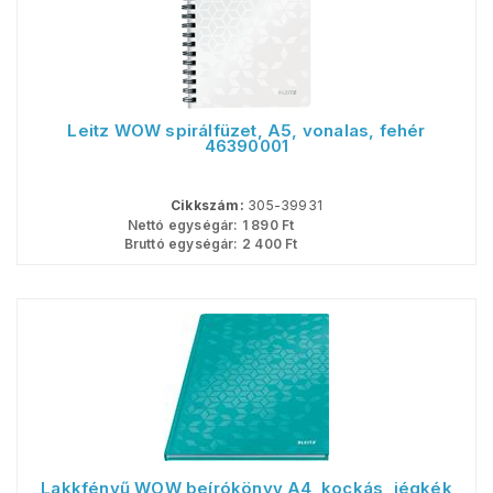
Leitz WOW spirálfüzet, A5, vonalas, fehér
46390001
Cikkszám:
305-39931
Nettó egységár:
1 890
Ft
Bruttó egységár:
2 400
Ft
Lakkfényű WOW beírókönyv A4, kockás, jégkék