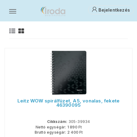
Bejelentkezés
Ön erre keresett: f-202508
Ö
Leitz WOW spirálfüzet, A5, vonalas, fekete
46390095
Cikkszám:
305-39934
Nettó egységár:
1 890
Ft
Bruttó egységár:
2 400
Ft