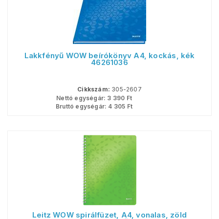
Lakkfényű WOW beírókönyv A4, kockás, kék
46261036
Cikkszám:
305-2607
Nettó egységár:
3 390
Ft
Bruttó egységár:
4 305
Ft
Leitz WOW spirálfüzet, A4, vonalas, zöld