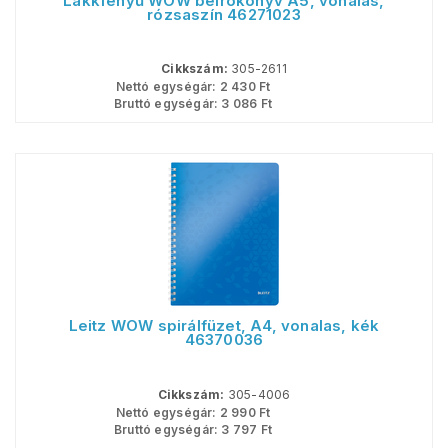
Lakkfényű WOW beírókönyv A5, vonalas,
rózsaszín 46271023
Cikkszám:
305-2611
Nettó egységár:
2 430
Ft
Bruttó egységár:
3 086
Ft
Leitz WOW spirálfüzet, A4, vonalas, kék
46370036
Cikkszám:
305-4006
Nettó egységár:
2 990
Ft
Bruttó egységár:
3 797
Ft