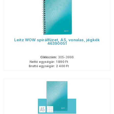
Leitz WOW spirálfüzet, A5, vonalas, jégkék
46390051
Cikkszám:
305-3996
Nettó egységár:
1 890
Ft
Bruttó egységár:
2 400
Ft