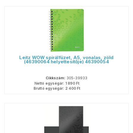
Leitz WOW spirálfüzet, A5, vonalas, zöld
(46390064 helyettesítője) 46390054
Cikkszám:
305-39933
Nettó egységár:
1 890
Ft
Bruttó egységár:
2 400
Ft