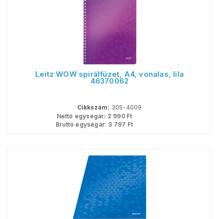
Leitz WOW spirálfüzet, A4, vonalas, lila
46370062
Cikkszám:
305-4009
Nettó egységár:
2 990
Ft
Bruttó egységár:
3 797
Ft