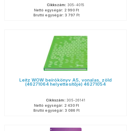
Cikkszám:
305-4015
Nettó egységár:
2 990
Ft
Bruttó egységár:
3 797
Ft
Leitz WOW beírókönyv A5, vonalas, zöld
(46271064 helyettesítője) 46271054
Cikkszám:
305-26141
Nettó egységár:
2 430
Ft
Bruttó egységár:
3 086
Ft