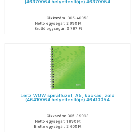
(46370064 helyettesítője) 46370054
Cikkszám:
305-40053
Nettó egységár:
2 990
Ft
Bruttó egységár:
3 797
Ft
Leitz WOW spirálfüzet, A5, kockás, zöld
(46410064 helyettesítője) 46410054
Cikkszám:
305-39993
Nettó egységár:
1 890
Ft
Bruttó egységár:
2 400
Ft