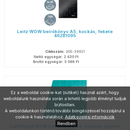
Leitz WOW beírókönyv A5, kockás, fekete
46281095
Cikkszám:
305-39921
Nettó egységár:
2 430
Ft
Bruttó egységár:
3 086
Ft
Ez a weboldal cookie-kat (sütiket) használ azért, hogy
weboldalunk használata során a lehető legjobb élményt tudjuk
biztosítani.
A weboldalunkon történő további böngészéssel hozzájárul a
cookie-k használatához.
Adatkezelési információk
Rendben
Lakkfényű WOW beírókönyv A4, vonalas, jégkék