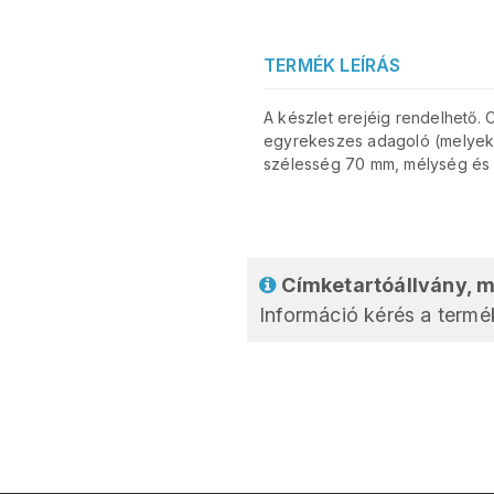
TERMÉK LEÍRÁS
A készlet erejéig rendelhető. 
egyrekeszes adagoló (melyeknek
szélesség 70 mm, mélység és
Címketartóállvány, m
Információ kérés a termék