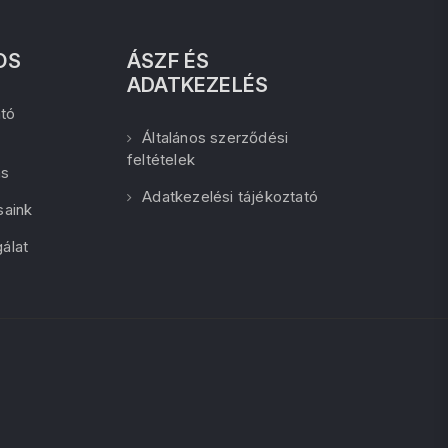
OS
ÁSZF ÉS
ADATKEZELÉS
tó
Általános szerződési
feltételek
ás
Adatkezelési tájékoztató
saink
álat