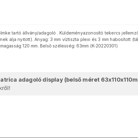
Címke tartó állvány/adagoló . Küldeményazonosító tekercs jellemző m
 alja nyitott). Anyag: 3 mm víztiszta plexi és 3 mm habosított (tá
 magasság 120 mm. Belső szélesség: 63mm (K-20220301)
atrica adagoló display (belső méret 63x110x110
ről!