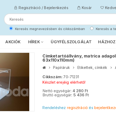
Regisztráció / Bejelenkezés
Kosár
Kedv
Keresés megnevezésben és cikkszámban
Keresés a te
AKCIÓK
HÍREK
ÜGYFÉLSZOLGÁLAT
HÁZHOZ
Címketartóállvány, matrica adagol
63x110x110mm)
Papíráruk
Etikettek, címkék
Cikkszám:
70-71231
Készlet erejéig elérhető!
Nettó egységár:
4 280
Ft
Bruttó egységár:
5 436
Ft
Rendeléshez
regisztráció
és
bejelentkez