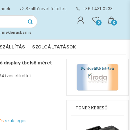
encek
Szállítólevél feltöltés
+36 1 431-0233
0
0
rmékleírásban is
SZÁLLÍTÁS
SZOLGÁLTATÁSOK
ó display (belső méret
A4 íves etikettek
TONER KERESŐ
és
szükséges!