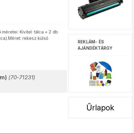
éretei: Kivitel: tálca + 2 db
lca).Méret: rekesz külső
REKLÁM- ÉS
AJÁNDÉKTÁRGY
mm)
(70-71231)
Űrlapok