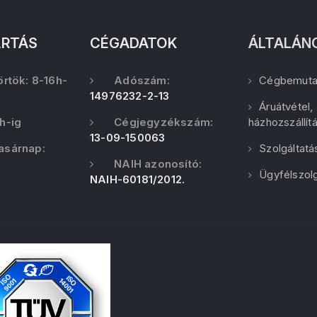
ARTÁS
CÉGADATOK
ÁLTALÁN
örtök: 8-16h-
Adószám:
Cégbemuta
14976232-2-13
Áruátvétel,
h-ig
Cégjegyzékszám:
házhozszállít
13-09-150063
asárnap:
Szolgáltatá
NAIH azonosító:
Ügyfélszolg
NAIH-60181/2012.