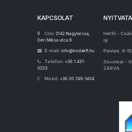
KAPCSOLAT
NYITVAT
Cím:
Hétfő - Csüt
2142 Nagytarcsa,
ig
Déri Miksa utca 8.
E-mail:
info@irodakft.hu
Péntek: 8-15
Telefon:
+36 1 431-
Szombat - V
0233
ZÁRVA
Mobil:
+36 30 749-1404