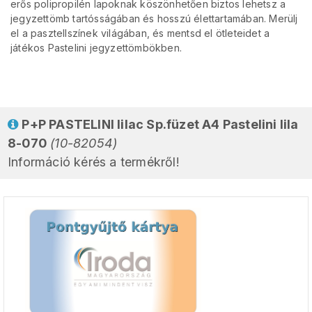
erős polipropilén lapoknak köszönhetően biztos lehetsz a
jegyzettömb tartósságában és hosszú élettartamában. Merülj
el a pasztellszínek világában, és mentsd el ötleteidet a
játékos Pastelini jegyzettömbökben.
P+P PASTELINI lilac Sp.füzet A4 Pastelini lila
8-070
(10-82054)
Információ kérés a termékről!