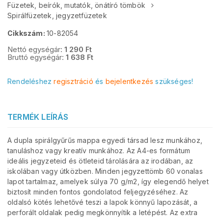
Füzetek, beírók, mutatók, önátíró tömbök
Spirálfüzetek, jegyzetfüzetek
Cikkszám:
10-82054
Nettó egységár:
1 290
Ft
Bruttó egységár:
1 638
Ft
Rendeléshez
regisztráció
és
bejelentkezés
szükséges!
TERMÉK LEÍRÁS
A dupla spirálgyűrűs mappa egyedi társad lesz munkához,
tanuláshoz vagy kreatív munkához. Az A4-es formátum
ideális jegyzeteid és ötleteid tárolására az irodában, az
iskolában vagy útközben. Minden jegyzettömb 60 vonalas
lapot tartalmaz, amelyek súlya 70 g/m2, így elegendő helyet
biztosít minden fontos gondolatod feljegyzéséhez. Az
oldalsó kötés lehetővé teszi a lapok könnyű lapozását, a
perforált oldalak pedig megkönnyítik a letépést. Az extra