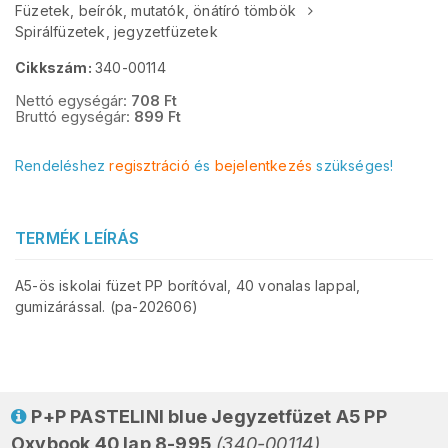
Füzetek, beírók, mutatók, önátíró tömbök
Spirálfüzetek, jegyzetfüzetek
Cikkszám:
340-00114
Nettó egységár:
708
Ft
Bruttó egységár:
899
Ft
Rendeléshez
regisztráció
és
bejelentkezés
szükséges!
TERMÉK LEÍRÁS
A5-ös iskolai füzet PP borítóval, 40 vonalas lappal,
gumizárással. (pa-202606)
P+P PASTELINI blue Jegyzetfüzet A5 PP
Oxybook 40 lap 8-995
(340-00114)