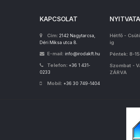
KAPCSOLAT
NYITVAT
Cím:
Hétfő - Csüt
2142 Nagytarcsa,
ig
Déri Miksa utca 8.
E-mail:
info@irodakft.hu
Péntek: 8-15
Telefon:
+36 1 431-
Szombat - V
0233
ZÁRVA
Mobil:
+36 30 749-1404