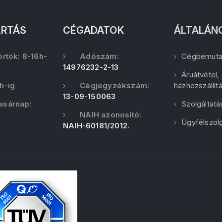
ARTÁS
CÉGADATOK
ÁLTALÁN
örtök: 8-16h-
Adószám:
Cégbemuta
14976232-2-13
Áruátvétel,
h-ig
Cégjegyzékszám:
házhozszállít
13-09-150063
asárnap:
Szolgáltatá
NAIH azonosító:
Ügyfélszolg
NAIH-60181/2012.