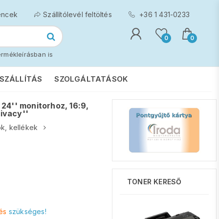
encek
Szállítólevél feltöltés
+36 1 431-0233
0
0
rmékleírásban is
SZÁLLÍTÁS
SZOLGÁLTATÁSOK
24'' monitorhoz, 16:9,
ivacy''
k, kellékek
TONER KERESŐ
és
szükséges!