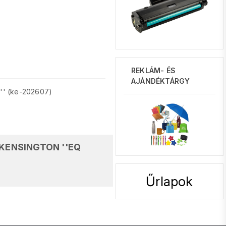
REKLÁM- ÉS
AJÁNDÉKTÁRGY
y'' (ke-202607)
, KENSINGTON ''EQ
Űrlapok