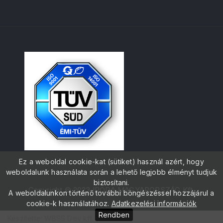
Ez a weboldal cookie-kat (sütiket) használ azért, hogy
weboldalunk használata során a lehető legjobb élményt tudjuk
biztosítani.
Copyright © 2023 IRODA MAGYARORSZÁG Kft.
A weboldalunkon történő további böngészéssel hozzájárul a
cookie-k használatához.
Adatkezelési információk
Rendben
Készítette: WBSS Dev kft.