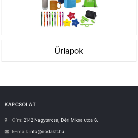
Űrlapok
KAPCSOLAT
Cím:
2142 Nagytarcsa, Déri Miksa utca 8.
E-mail:
info@irodakft.hu