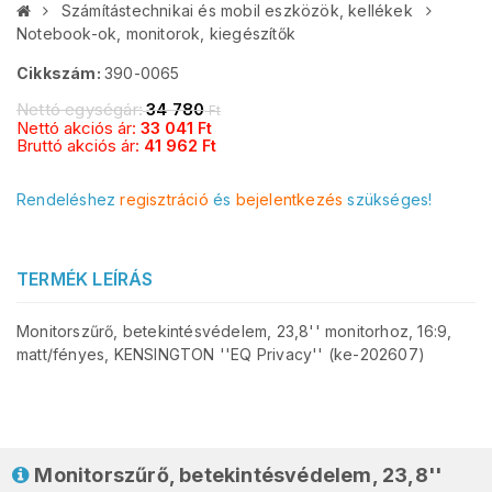
Számítástechnikai és mobil eszközök, kellékek
Notebook-ok, monitorok, kiegészítők
Cikkszám:
390-0065
Nettó egységár:
34 780
Ft
Nettó akciós ár:
33 041
Ft
Bruttó akciós ár:
41 962
Ft
Rendeléshez
regisztráció
és
bejelentkezés
szükséges!
TERMÉK LEÍRÁS
Monitorszűrő, betekintésvédelem, 23,8'' monitorhoz, 16:9,
matt/fényes, KENSINGTON ''EQ Privacy'' (ke-202607)
Monitorszűrő, betekintésvédelem, 23,8''