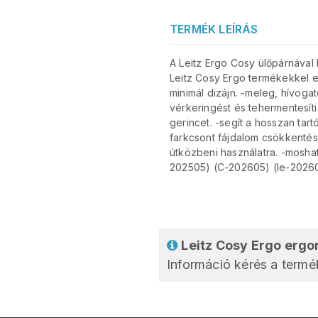
TERMÉK LEÍRÁS
A Leitz Ergo Cosy ülőpárnával
Leitz Cosy Ergo termékekkel e
minimál dizájn. -meleg, hívogat
vérkeringést és tehermentesíti 
gerincet. -segít a hosszan ta
farkcsont fájdalom csökkentés
útközbeni használatra. -mosh
202505) (C-202605) (le-2026
Leitz Cosy Ergo ergo
Információ kérés a termék