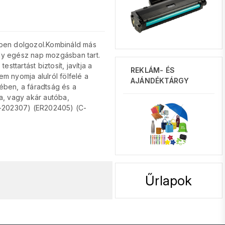
kben dolgozol.Kombináld más
ly egész nap mozgásban tart.
ttartást biztosít, javítja a
REKLÁM- ÉS
em nyomja alulról fölfelé a
AJÁNDÉKTÁRGY
ében, a fáradtság és a
a, vagy akár autóba,
C-202307) (ER202405) (C-
Űrlapok