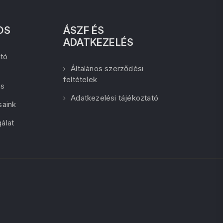
OS
ÁSZF ÉS
ADATKEZELÉS
tó
Általános szerződési
feltételek
ás
Adatkezelési tájékoztató
saink
álat