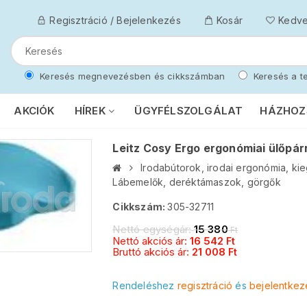
Regisztráció / Bejelenkezés
Kosár
Kedv
Keresés megnevezésben és cikkszámban
Keresés a te
AKCIÓK
HÍREK
ÜGYFÉLSZOLGÁLAT
HÁZHOZ
Leitz Cosy Ergo ergonómiai ülőpár
Irodabútorok, irodai ergonómia, ki
Lábemelők, deréktámaszok, görgők
Cikkszám:
305-32711
Nettó egységár:
15 380
Ft
Nettó akciós ár:
16 542
Ft
Bruttó akciós ár:
21 008
Ft
Rendeléshez
regisztráció
és
bejelentkez