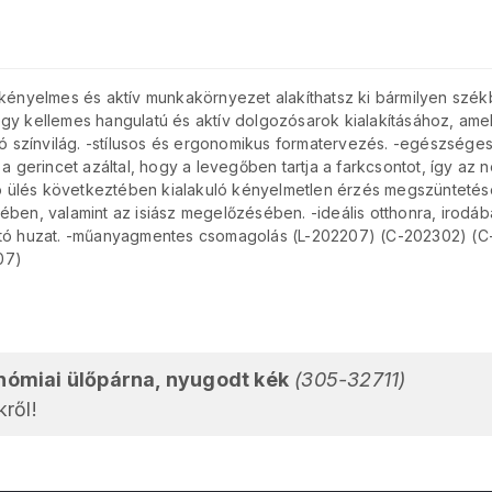
 kényelmes és aktív munkakörnyezet alakíthatsz ki bármilyen szé
gy kellemes hangulatú és aktív dolgozósarok kialakításához, ame
ó színvilág. -stílusos és ergonomikus formatervezés. -egészséges tes
a gerincet azáltal, hogy a levegőben tartja a farkcsontot, így az n
rtó ülés következtében kialakuló kényelmetlen érzés megszüntetés
ében, valamint az isiász megelőzésében. -ideális otthonra, irodáb
ató huzat. -műanyagmentes csomagolás (L-202207) (C-202302) (
07)
nómiai ülőpárna, nyugodt kék
(305-32711)
ről!