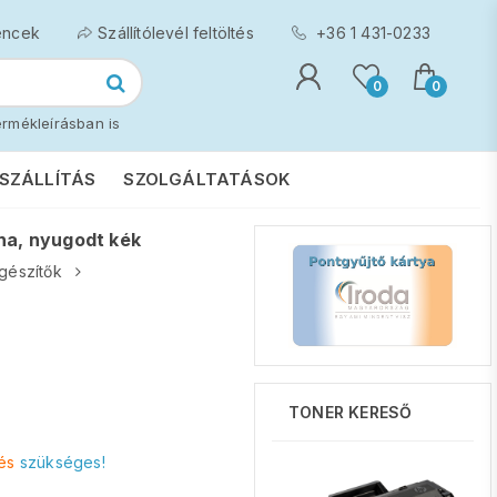
encek
Szállítólevél feltöltés
+36 1 431-0233
0
0
rmékleírásban is
SZÁLLÍTÁS
SZOLGÁLTATÁSOK
na, nyugodt kék
egészítők
TONER KERESŐ
és
szükséges!