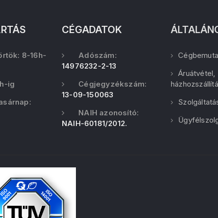
ARTÁS
CÉGADATOK
ÁLTALÁN
örtök: 8-16h-
Adószám:
Cégbemuta
14976232-2-13
Áruátvétel,
h-ig
Cégjegyzékszám:
házhozszállít
13-09-150063
asárnap:
Szolgáltatá
NAIH azonosító:
Ügyfélszolg
NAIH-60181/2012.