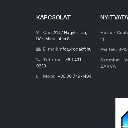
KAPCSOLAT
NYITVAT
Cím:
Hétfő - Csüt
2142 Nagytarcsa,
ig
Déri Miksa utca 8.
E-mail:
info@irodakft.hu
Péntek: 8-15
Telefon:
+36 1 431-
Szombat - V
0233
ZÁRVA
Mobil:
+36 30 749-1404