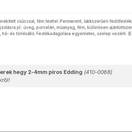
rekített csúccsal, fém testtel. Permanent, lakkszerűen fedőfestékk
rajzolásra pl.: üveg, porcelán, műanyag, fém, különösen ajánlottsze
, hő- és törlésálló. Festékadagolása egyenletes, szelep vezérli.
erek hegy 2-4mm piros Edding
(410-0068)
ről!