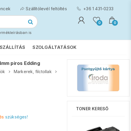
encek
Szállítólevél feltöltés
+36 1 431-0233
0
0
rmékleírásban is
SZÁLLÍTÁS
SZOLGÁLTATÁSOK
4mm piros Edding
zök
Markerek, filctollak
TONER KERESŐ
és
szükséges!