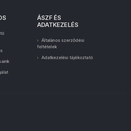
OS
ÁSZF ÉS
ADATKEZELÉS
tó
Általános szerződési
feltételek
ás
Adatkezelési tájékoztató
saink
álat