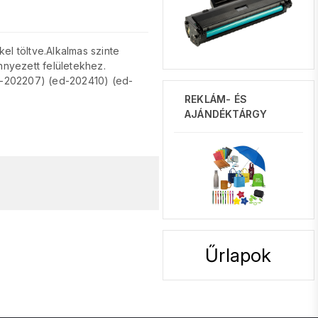
el töltve.Alkalmas szinte
nnyezett felületekhez.
 (E-202207) (ed-202410) (ed-
REKLÁM- ÉS
AJÁNDÉKTÁRGY
Űrlapok