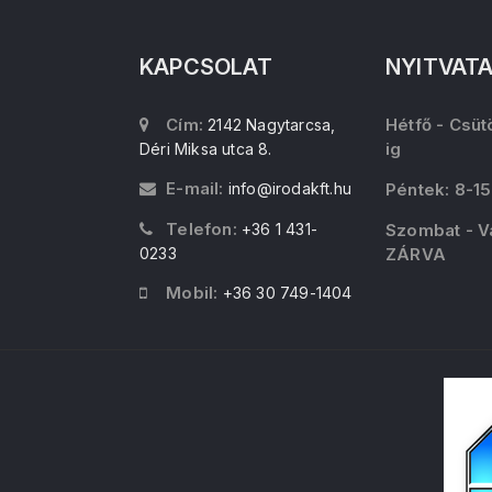
KAPCSOLAT
NYITVAT
Cím:
Hétfő - Csüt
2142 Nagytarcsa,
ig
Déri Miksa utca 8.
E-mail:
info@irodakft.hu
Péntek: 8-15
Telefon:
+36 1 431-
Szombat - V
0233
ZÁRVA
Mobil:
+36 30 749-1404