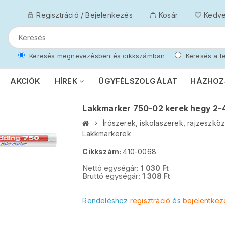
Regisztráció / Bejelenkezés
Kosár
Kedv
Keresés megnevezésben és cikkszámban
Keresés a te
AKCIÓK
HÍREK
ÜGYFÉLSZOLGÁLAT
HÁZHOZ
Lakkmarker 750-02 kerek hegy 2-
Írószerek, iskolaszerek, rajzeszkö
Lakkmarkerek
Cikkszám:
410-0068
Nettó egységár:
1 030
Ft
Bruttó egységár:
1 308
Ft
Rendeléshez
regisztráció
és
bejelentkez