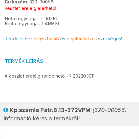
Cikkszám:
320-00056
Készlet erejéig elérhető!
Nettó egységár:
1 180
Ft
Bruttó egységár:
1 499
Ft
Rendeléshez
regisztráció
és
bejelentkezés
szükséges!
TERMÉK LEÍRÁS
A készlet erejéig rendelhető. (K-20220301)
Kp.számla Pátr.B.13-372VPM
(320-00056)
Információ kérés a termékről!