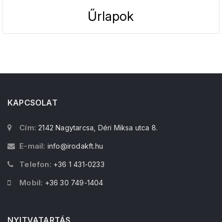
Űrlapok
KAPCSOLAT
Cím:
2142 Nagytarcsa, Déri Miksa utca 8.
E-mail:
info@irodakft.hu
Telefon:
+36 1 431-0233
Mobil:
+36 30 749-1404
NYITVATARTÁS