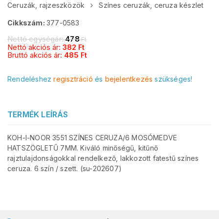
Ceruzák, rajzeszközök
Színes ceruzák, ceruza készlet
Cikkszám:
377-0583
Nettó egységár:
478
Ft
Nettó akciós ár:
382
Ft
Bruttó akciós ár:
485
Ft
Rendeléshez
regisztráció
és
bejelentkezés
szükséges!
TERMÉK LEÍRÁS
KOH-I-NOOR 3551 SZÍNES CERUZA/6 MOSÓMEDVE
HATSZÖGLETŰ 7MM. Kiváló minőségű, kitűnő
rajztulajdonságokkal rendelkező, lakkozott fatestű színes
ceruza. 6 szín / szett. (su-202607)