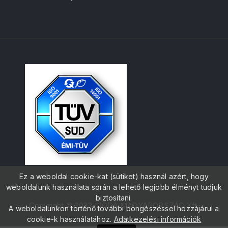
Ez a weboldal cookie-kat (sütiket) használ azért, hogy
weboldalunk használata során a lehető legjobb élményt tudjuk
biztosítani.
Copyright © 2023 IRODA MAGYARORSZÁG Kft.
A weboldalunkon történő további böngészéssel hozzájárul a
cookie-k használatához.
Adatkezelési információk