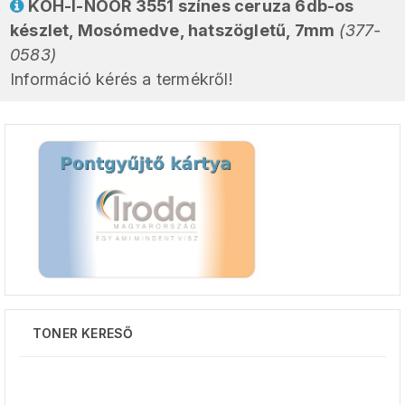
KOH-I-NOOR 3551 színes ceruza 6db-os
készlet, Mosómedve, hatszögletű, 7mm
(377-
0583)
Információ kérés a termékről!
TONER KERESŐ