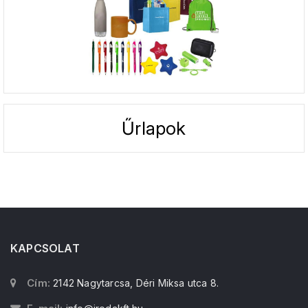
Űrlapok
KAPCSOLAT
Cím:
2142 Nagytarcsa, Déri Miksa utca 8.