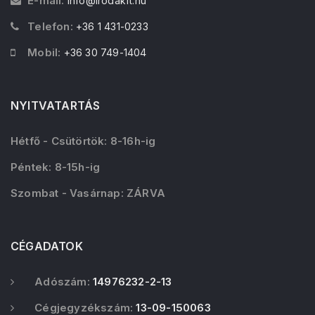
E-mail:
info@irodakft.hu
Telefon:
+36 1 431-0233
Mobil:
+36 30 749-1404
NYITVATARTÁS
Hétfő - Csütörtök: 8-16h-ig
Péntek: 8-15h-ig
Szombat - Vasárnap: ZÁRVA
CÉGADATOK
Adószám:
14976232-2-13
Cégjegyzékszám:
13-09-150063