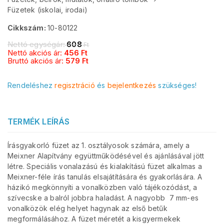
Füzetek (iskolai, irodai)
Cikkszám:
10-80122
Nettó egységár:
608
Ft
Nettó akciós ár:
456
Ft
Bruttó akciós ár:
579
Ft
Rendeléshez
regisztráció
és
bejelentkezés
szükséges!
TERMÉK LEÍRÁS
Írásgyakorló füzet az 1. osztályosok számára, amely a
Meixner Alapítvány együttműködésével és ajánlásával jött
létre. Speciális vonalazású és kialakítású füzet alkalmas a
Meixner-féle írás tanulás elsajátítására és gyakorlására. A
házikó megkönnyíti a vonalközben való tájékozódást, a
szívecske a balról jobbra haladást. A nagyobb  7 mm-es 
vonalközök elég helyet hagynak az első betűk
megformálásához. A füzet méretét a kisgyermekek