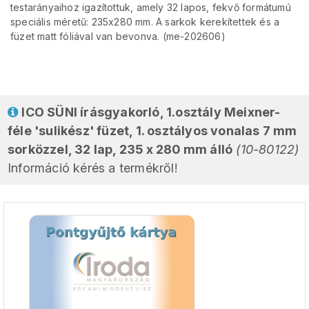
testarányaihoz igazítottuk, amely 32 lapos, fekvő formátumú
speciális méretű: 235x280 mm. A sarkok kerekítettek és a
füzet matt fóliával van bevonva. (me-202606)
ICO SÜNI írásgyakorló, 1.osztály Meixner-
féle 'sulikész' füzet, 1. osztályos vonalas 7 mm
sorközzel, 32 lap, 235 x 280 mm álló
(10-80122)
Információ kérés a termékről!