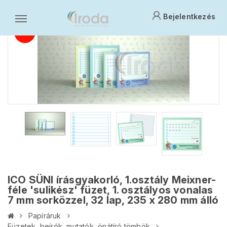
Bejelentkezés
ICO SÜNI írásgyakorló, 1.osztály Meixner-
féle 'sulikész' füzet, 1. osztályos vonalas
7 mm sorközzel, 32 lap, 235 x 280 mm álló
Papíráruk
Füzetek, beírók, mutatók, önátíró tömbök