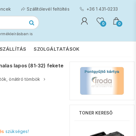
encek
Szállítólevél feltöltés
+36 1 431-0233
0
0
rmékleírásban is
SZÁLLÍTÁS
SZOLGÁLTATÁSOK
alas lapos (81-32) fekete
tók, önátíró tömbök
TONER KERESŐ
és
szükséges!