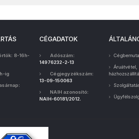
ARTÁS
CÉGADATOK
ÁLTALÁN
örtök: 8-16h-
Adószám:
Cégbemuta
14976232-2-13
Áruátvétel,
h-ig
Cégjegyzékszám:
házhozszállít
13-09-150063
asárnap:
Szolgáltatá
NAIH azonosító:
Ügyfélszolg
NAIH-60181/2012.