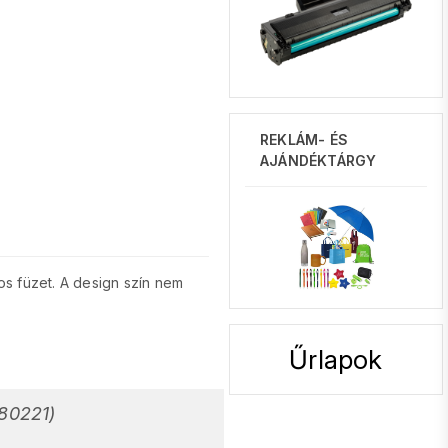
REKLÁM- ÉS
AJÁNDÉKTÁRGY
s füzet. A design szín nem
Űrlapok
-80221)