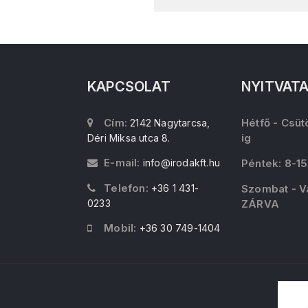
KAPCSOLAT
NYITVAT
Cím:
Hétfő - Csüt
2142 Nagytarcsa,
ig
Déri Miksa utca 8.
E-mail:
info@irodakft.hu
Péntek: 8-15
Telefon:
+36 1 431-
Szombat - V
0233
ZÁRVA
Mobil:
+36 30 749-1404