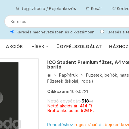
Regisztráció / Bejelenkezés
Kosár
Kedv
Keresés megnevezésben és cikkszámban
Keresés a te
AKCIÓK
HÍREK
ÜGYFÉLSZOLGÁLAT
HÁZHOZ
ICO Student Premium füzet, A4 von
borító
Papíráruk
Füzetek, beírók, muta
Füzetek (iskolai, irodai)
Cikkszám:
10-80221
Nettó egységár:
518
Ft
Nettó akciós ár:
414
Ft
Bruttó akciós ár:
526
Ft
Rendeléshez
regisztráció
és
bejelentkez