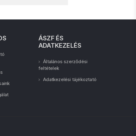
OS
ÁSZF ÉS
ADATKEZELÉS
tó
Általános szerződési
feltételek
ás
Adatkezelési tájékoztató
saink
álat