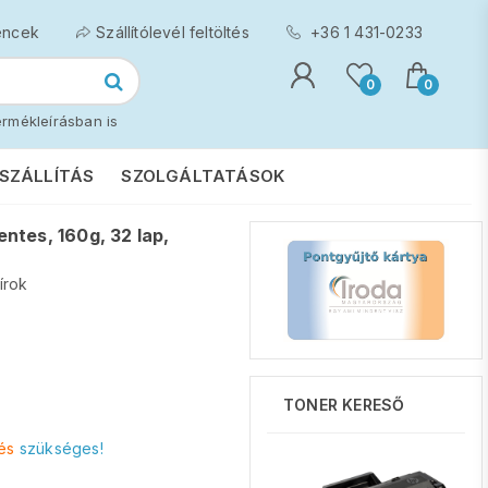
encek
Szállítólevél feltöltés
+36 1 431-0233
0
0
rmékleírásban is
SZÁLLÍTÁS
SZOLGÁLTATÁSOK
ntes, 160g, 32 lap,
írok
TONER KERESŐ
és
szükséges!