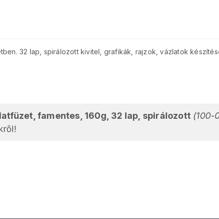
en. 32 lap, spirálozott kivitel, grafikák, rajzok, vázlatok készít
tfüzet, famentes, 160g, 32 lap, spirálozott
(100-
ről!