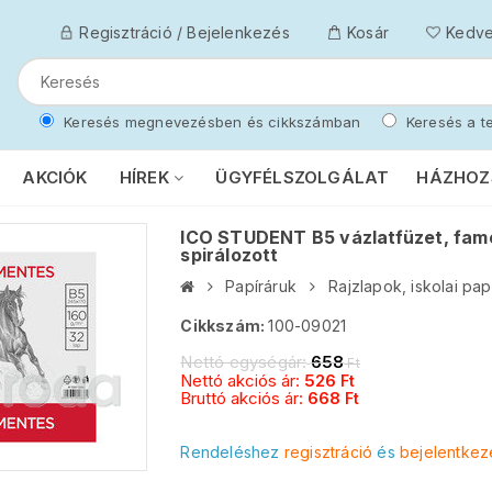
Regisztráció / Bejelenkezés
Kosár
Kedv
Keresés megnevezésben és cikkszámban
Keresés a te
AKCIÓK
HÍREK
ÜGYFÉLSZOLGÁLAT
HÁZHOZ
ICO STUDENT B5 vázlatfüzet, fame
spirálozott
Papíráruk
Rajzlapok, iskolai pap
Cikkszám:
100-09021
Nettó egységár:
658
Ft
Nettó akciós ár:
526
Ft
Bruttó akciós ár:
668
Ft
Rendeléshez
regisztráció
és
bejelentkez