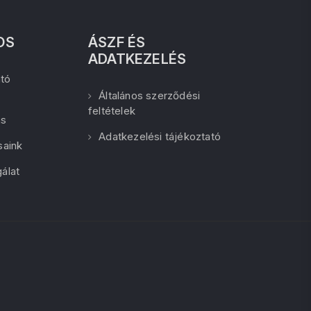
OS
ÁSZF ÉS
ADATKEZELÉS
tó
Általános szerződési
feltételek
ás
Adatkezelési tájékoztató
saink
álat