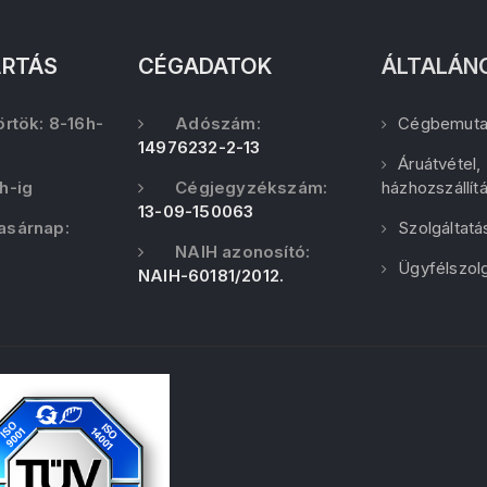
ARTÁS
CÉGADATOK
ÁLTALÁN
örtök: 8-16h-
Adószám:
Cégbemuta
14976232-2-13
Áruátvétel,
h-ig
Cégjegyzékszám:
házhozszállít
13-09-150063
asárnap:
Szolgáltatá
NAIH azonosító:
Ügyfélszolg
NAIH-60181/2012.