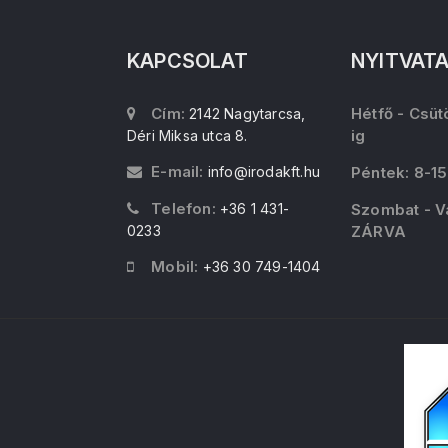
KAPCSOLAT
NYITVAT
Cím:
Hétfő - Csüt
2142 Nagytarcsa,
ig
Déri Miksa utca 8.
E-mail:
info@irodakft.hu
Péntek: 8-15
Telefon:
+36 1 431-
Szombat - V
0233
ZÁRVA
Mobil:
+36 30 749-1404