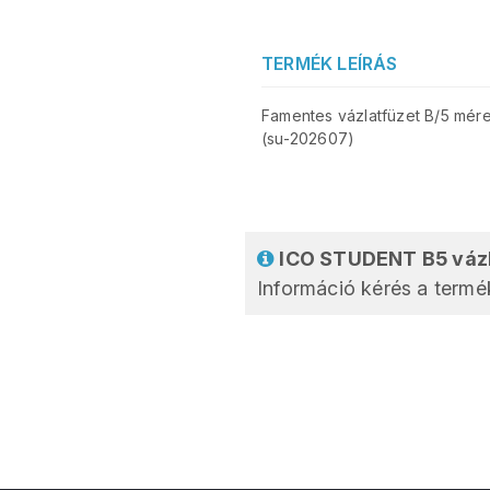
TERMÉK LEÍRÁS
Famentes vázlatfüzet B/5 méretb
(su-202607)
ICO STUDENT B5 vázla
Információ kérés a termék