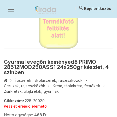
Bejelentkezés
Gyurma levegőn keményedő PRIMO
28512MOD250ASS1 24x250gr készlet, 4
színben
Írószerek, iskolaszerek, rajzeszközök
Ceruzák, rajzeszközök
Kréta, táblakréta, festékek
Zsírkréták, olajkréták, gyurmák
Cikkszám:
228-20029
Készlet erejéig elérhető!
Nettó egységár:
468
Ft