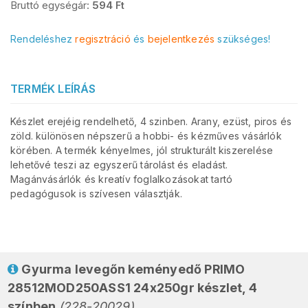
Bruttó egységár:
594
Ft
Rendeléshez
regisztráció
és
bejelentkezés
szükséges!
TERMÉK LEÍRÁS
Készlet erejéig rendelhető, 4 szinben. Arany, ezüst, piros és
zöld. különösen népszerű a hobbi- és kézműves vásárlók
körében. A termék kényelmes, jól strukturált kiszerelése
lehetővé teszi az egyszerű tárolást és eladást.
Magánvásárlók és kreatív foglalkozásokat tartó
pedagógusok is szívesen választják.
Gyurma levegőn keményedő PRIMO
28512MOD250ASS1 24x250gr készlet, 4
színben
(228-20029)