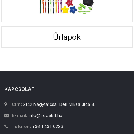
Űrlapok
KAPCSOLAT
Cím:
2142 Nagytarcsa, Déri Miksa utca 8.
E-mail:
info@irodakft.hu
Telefon:
+36 1 431-0233