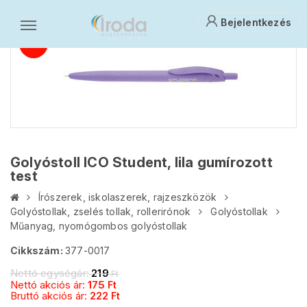
Bejelentkezés
Golyóstoll ICO Student, lila gumírozott
test
Írószerek, iskolaszerek, rajzeszközök
Golyóstollak, zselés tollak, rollerirónok
Golyóstollak
Műanyag, nyomógombos golyóstollak
Cikkszám:
377-0017
Nettó egységár:
219
Ft
Nettó akciós ár:
175
Ft
Bruttó akciós ár:
222
Ft