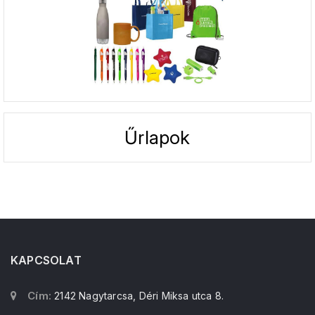
Űrlapok
KAPCSOLAT
Cím:
2142 Nagytarcsa, Déri Miksa utca 8.