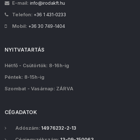
E-mail:
info@irodakft.hu
Telefon:
+36 1 431-0233
Mobil:
+36 30 749-1404
NYITVATARTÁS
Hétfő - Csütörtök: 8-16h-ig
Péntek: 8-15h-ig
Szombat - Vasárnap: ZÁRVA
CÉGADATOK
Adószám:
14976232-2-13
Cégjegyzékszám:
13-09-150063