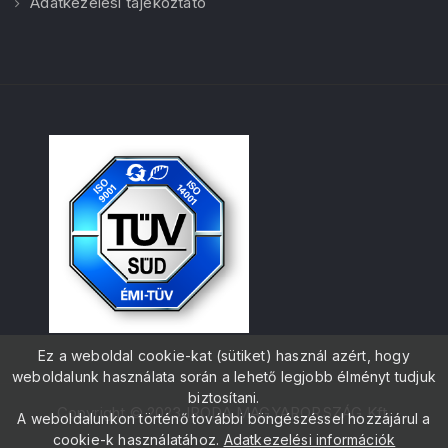
Adatkezelési tájékoztató
Ez a weboldal cookie-kat (sütiket) használ azért, hogy
weboldalunk használata során a lehető legjobb élményt tudjuk
biztosítani.
Copyright © 2023 IRODA MAGYARORSZÁG Kft.
A weboldalunkon történő további böngészéssel hozzájárul a
cookie-k használatához.
Adatkezelési információk