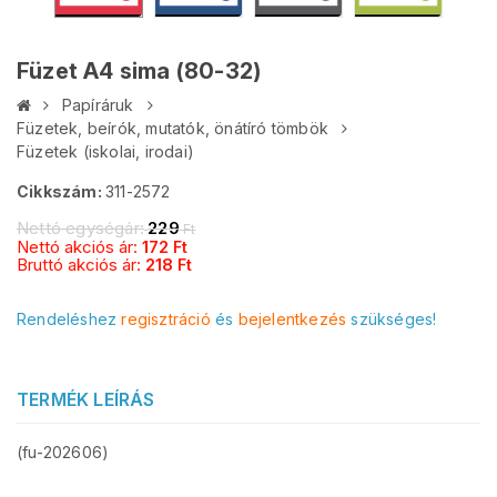
Füzet A4 sima (80-32)
Papíráruk
Füzetek, beírók, mutatók, önátíró tömbök
Füzetek (iskolai, irodai)
Cikkszám:
311-2572
Nettó egységár:
229
Ft
Nettó akciós ár:
172
Ft
Bruttó akciós ár:
218
Ft
Rendeléshez
regisztráció
és
bejelentkezés
szükséges!
TERMÉK LEÍRÁS
(fu-202606)