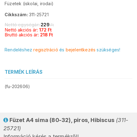
Füzetek (iskolai, irodai)
Cikkszám:
311-25721
Nettó egységár:
229
Ft
Nettó akciós ár:
172
Ft
Bruttó akciós ár:
218
Ft
Rendeléshez
regisztráció
és
bejelentkezés
szükséges!
TERMÉK LEÍRÁS
(fu-202606)
Füzet A4 sima (80-32), piros, Hibiscus
(311-
25721)
Információ kérés a termékről!