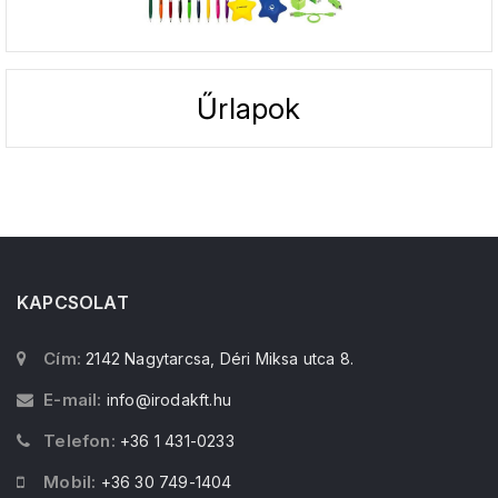
Űrlapok
KAPCSOLAT
Cím:
2142 Nagytarcsa, Déri Miksa utca 8.
E-mail:
info@irodakft.hu
Telefon:
+36 1 431-0233
Mobil:
+36 30 749-1404