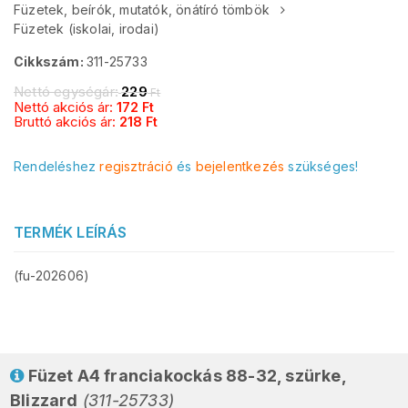
Füzetek, beírók, mutatók, önátíró tömbök
Füzetek (iskolai, irodai)
Cikkszám:
311-25733
Nettó egységár:
229
Ft
Nettó akciós ár:
172
Ft
Bruttó akciós ár:
218
Ft
Rendeléshez
regisztráció
és
bejelentkezés
szükséges!
TERMÉK LEÍRÁS
(fu-202606)
Füzet A4 franciakockás 88-32, szürke,
Blizzard
(311-25733)