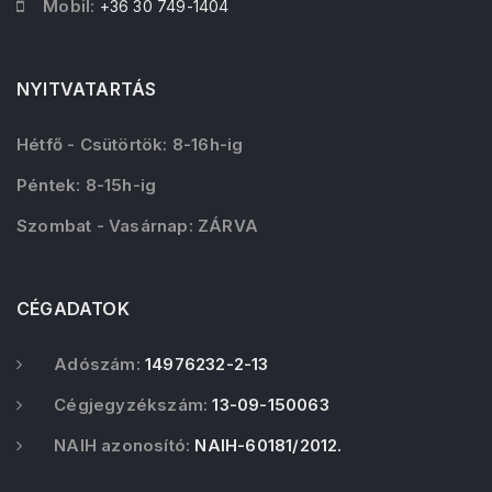
Mobil:
+36 30 749-1404
NYITVATARTÁS
Hétfő - Csütörtök: 8-16h-ig
Péntek: 8-15h-ig
Szombat - Vasárnap: ZÁRVA
CÉGADATOK
Adószám:
14976232-2-13
Cégjegyzékszám:
13-09-150063
NAIH azonosító:
NAIH-60181/2012.