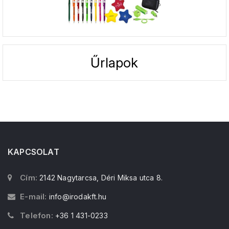
Űrlapok
KAPCSOLAT
Cím:
2142 Nagytarcsa, Déri Miksa utca 8.
E-mail:
info@irodakft.hu
Telefon:
+36 1 431-0233