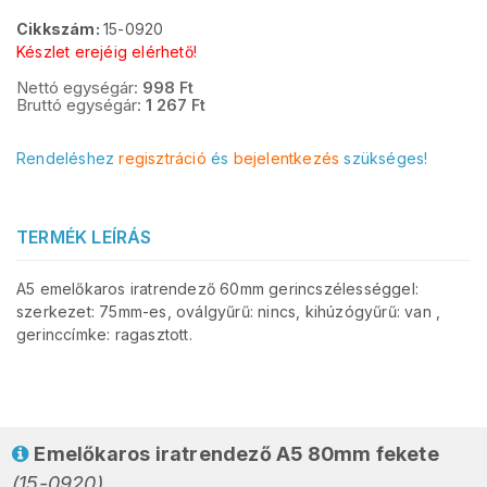
Cikkszám:
15-0920
Készlet erejéig elérhető!
Nettó egységár:
998
Ft
Bruttó egységár:
1 267
Ft
Rendeléshez
regisztráció
és
bejelentkezés
szükséges!
TERMÉK LEÍRÁS
A5 emelőkaros iratrendező 60mm gerincszélességgel:
szerkezet: 75mm-es, oválgyűrű: nincs, kihúzógyűrű: van ,
gerinccímke: ragasztott.
Emelőkaros iratrendező A5 80mm fekete
(15-0920)