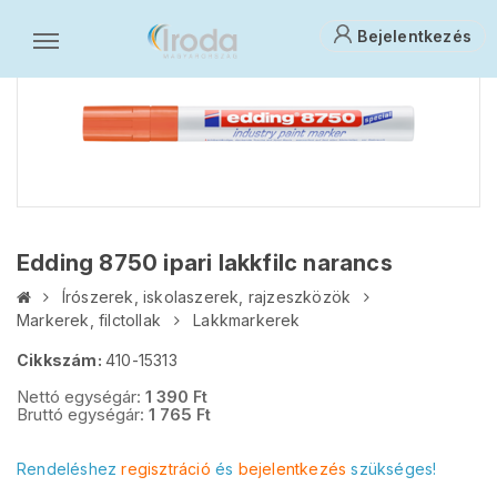
Bejelentkezés
Edding 8750 ipari lakkfilc narancs
Írószerek, iskolaszerek, rajzeszközök
Markerek, filctollak
Lakkmarkerek
Cikkszám:
410-15313
Nettó egységár:
1 390
Ft
Bruttó egységár:
1 765
Ft
Rendeléshez
regisztráció
és
bejelentkezés
szükséges!