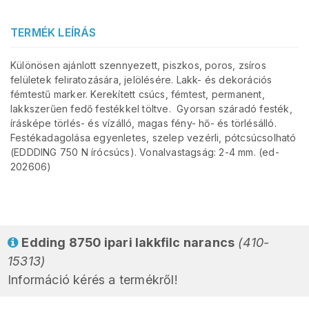
TERMÉK LEÍRÁS
Különösen ajánlott szennyezett, piszkos, poros, zsíros
felületek feliratozására, jelölésére. Lakk- és dekorációs
fémtestű marker. Kerekített csúcs, fémtest, permanent,
lakkszerűen fedő festékkel töltve. Gyorsan száradó festék,
írásképe törlés- és vízálló, magas fény- hő- és törlésálló.
Festékadagolása egyenletes, szelep vezérli, pótcsúcsolható
(EDDDING 750 N írócsúcs). Vonalvastagság: 2-4 mm. (ed-
202606)
Edding 8750 ipari lakkfilc narancs
(410-
15313)
Információ kérés a termékről!