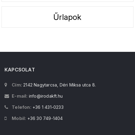
Űrlapok
KAPCSOLAT
Cím:
2142 Nagytarcsa, Déri Miksa utca 8.
E-mail:
info@irodakft.hu
Telefon:
+36 1 431-0233
Mobil:
+36 30 749-1404