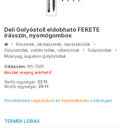
Deli Golyóstoll eldobható FEKETE
írásszín, nyomógombos
Írószerek, iskolaszerek, rajzeszközök
Golyóstollak, zselés tollak, rollerirónok
Golyóstollak
Műanyag, kupakos golyóstollak
Cikkszám:
101-7001
Készlet erejéig elérhető!
Nettó egységár:
23
Ft
Bruttó egységár:
29
Ft
Rendeléshez
regisztráció
és
bejelentkezés
szükséges!
TERMÉK LEÍRÁS