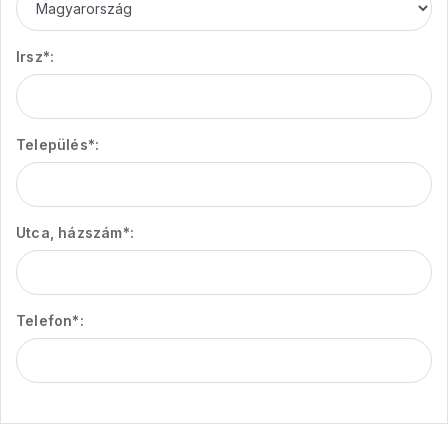
Irsz*:
Település*:
Utca, házszám*:
Telefon*: