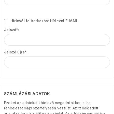
Hírlevél feliratkozás: Hírlevél E-MAIL
Jelszó*:
Jelszó újra*:
SZÁMLÁZÁSI ADATOK
Ezeket az adatokat kötelező megadni akkor is, ha
rendelését majd személyesen veszi át. Az itt megadott
adatokra fogjuk kiállítani a számlát. Az adószám megadása