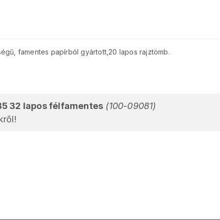
égű, famentes papírból gyártott,20 lapos rajztömb.
B5 32 lapos félfamentes
(100-09081)
ről!