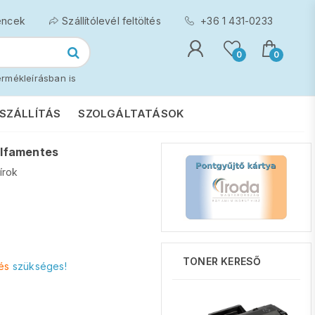
encek
Szállítólevél feltöltés
+36 1 431-0233
0
0
rmékleírásban is
SZÁLLÍTÁS
SZOLGÁLTATÁSOK
élfamentes
írok
TONER KERESŐ
és
szükséges!