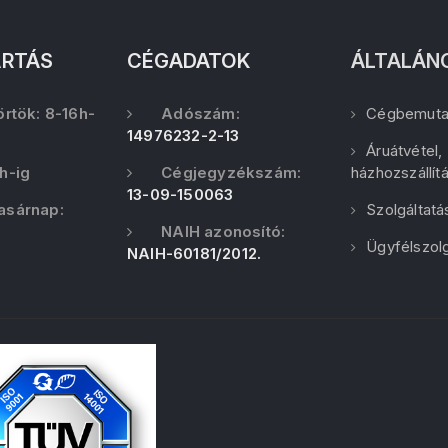
ARTÁS
CÉGADATOK
ÁLTALÁN
örtök: 8-16h-
Adószám:
Cégbemuta
14976232-2-13
Áruátvétel,
h-ig
Cégjegyzékszám:
házhozszállít
13-09-150063
asárnap:
Szolgáltatá
NAIH azonosító:
Ügyfélszolg
NAIH-60181/2012.