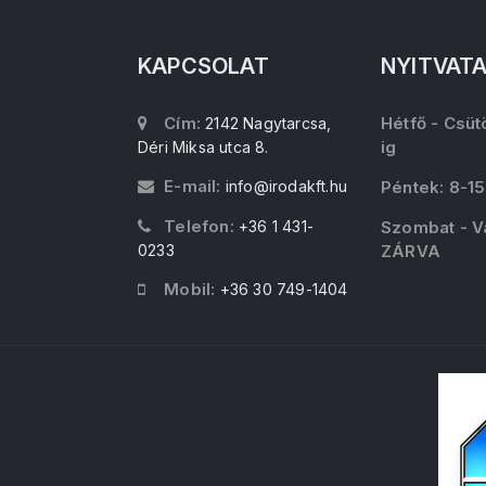
KAPCSOLAT
NYITVAT
Cím:
Hétfő - Csüt
2142 Nagytarcsa,
ig
Déri Miksa utca 8.
E-mail:
info@irodakft.hu
Péntek: 8-15
Telefon:
+36 1 431-
Szombat - V
0233
ZÁRVA
Mobil:
+36 30 749-1404