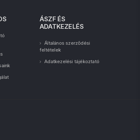
OS
ÁSZF ÉS
ADATKEZELÉS
tó
Általános szerződési
feltételek
ás
Adatkezelési tájékoztató
saink
álat