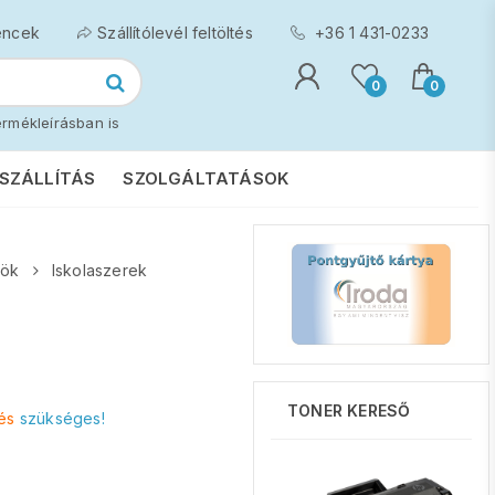
encek
Szállítólevél feltöltés
+36 1 431-0233
0
0
rmékleírásban is
SZÁLLÍTÁS
SZOLGÁLTATÁSOK
zök
Iskolaszerek
TONER KERESŐ
és
szükséges!