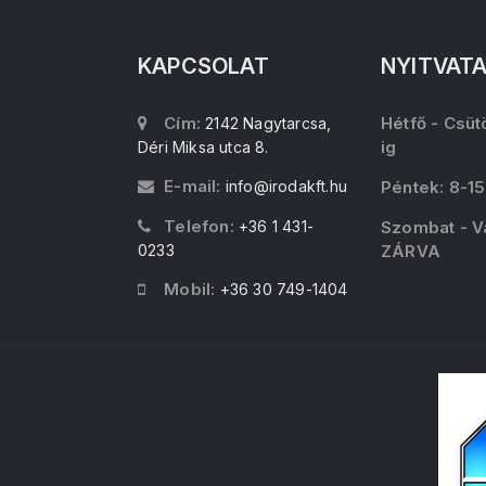
KAPCSOLAT
NYITVAT
Cím:
Hétfő - Csüt
2142 Nagytarcsa,
ig
Déri Miksa utca 8.
E-mail:
info@irodakft.hu
Péntek: 8-15
Telefon:
+36 1 431-
Szombat - V
0233
ZÁRVA
Mobil:
+36 30 749-1404