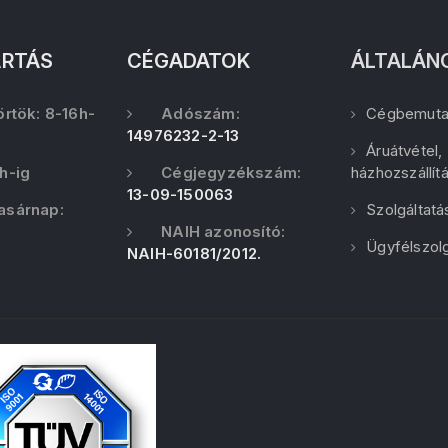
ARTÁS
CÉGADATOK
ÁLTALÁN
örtök: 8-16h-
Adószám:
Cégbemuta
14976232-2-13
Áruátvétel,
h-ig
Cégjegyzékszám:
házhozszállít
13-09-150063
asárnap:
Szolgáltatá
NAIH azonosító:
Ügyfélszolg
NAIH-60181/2012.