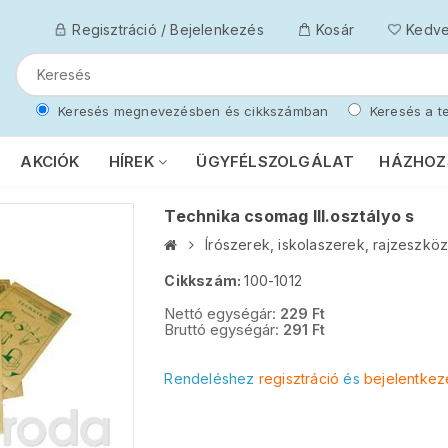
Regisztráció / Bejelenkezés
Kosár
Kedv
Keresés megnevezésben és cikkszámban
Keresés a te
AKCIÓK
HÍREK
ÜGYFÉLSZOLGÁLAT
HÁZHOZ
Technika csomag III.osztályo s
Írószerek, iskolaszerek, rajzeszkö
Cikkszám:
100-1012
Nettó egységár:
229
Ft
Bruttó egységár:
291
Ft
Rendeléshez
regisztráció
és
bejelentkez