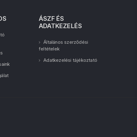
OS
ÁSZF ÉS
ADATKEZELÉS
tó
Általános szerződési
feltételek
ás
Adatkezelési tájékoztató
saink
álat