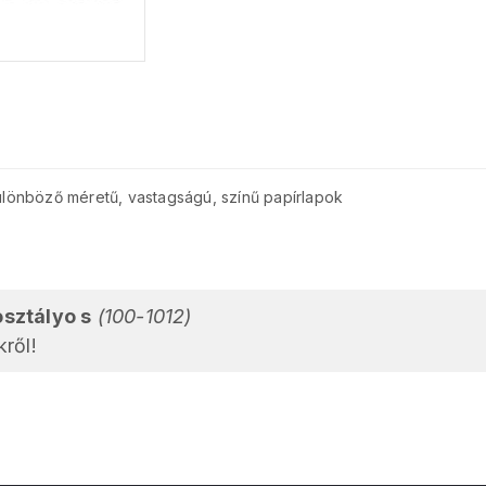
különböző méretű, vastagságú, színű papírlapok
osztályo s
(100-1012)
ről!