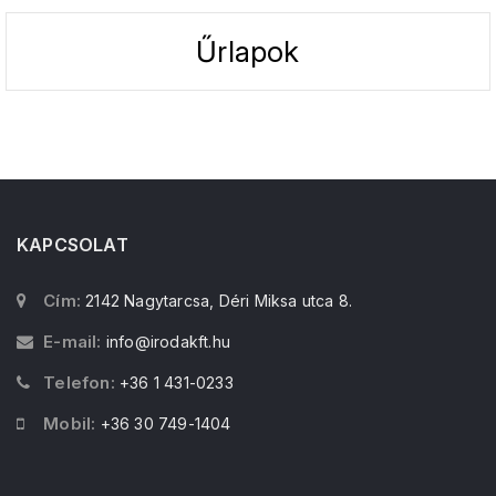
Űrlapok
KAPCSOLAT
Cím:
2142 Nagytarcsa, Déri Miksa utca 8.
E-mail:
info@irodakft.hu
Telefon:
+36 1 431-0233
Mobil:
+36 30 749-1404