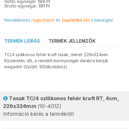
Nettó egységár:
150
Ft
Bruttó egységár:
191
Ft
Rendeléshez
regisztráció
és
bejelentkezés
szükséges!
TERMÉK LEÍRÁS
TERMÉK JELLEMZŐK
TC/4 szilikonos fehér kraft tasak, méret: 229x324mm.
Kiszerelés: db, a rendelt mennyiséget darabra kérjük
megadni! (Gyűjtő: 100db/doboz)
Tasak TC/4 szilikonos fehér kraft RT, 4cm,
229x324mm
(10-4012)
Információ kérés a termékről!