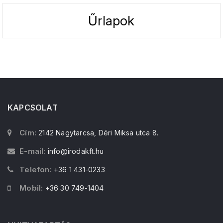
Űrlapok
KAPCSOLAT
Cím:
2142 Nagytarcsa, Déri Miksa utca 8.
E-mail:
info@irodakft.hu
Telefon:
+36 1 431-0233
Mobil:
+36 30 749-1404