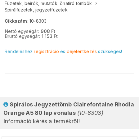
Füzetek, beírók, mutatók, önátíró tömbök
Spirálfüzetek, jegyzetfüzetek
Cikkszám:
10-8303
Nettó egységár:
908
Ft
Bruttó egységár:
1 153
Ft
Rendeléshez
regisztráció
és
bejelentkezés
szükséges!
Spirálos Jegyzettömb Clairefontaine Rhodia
Orange A5 80 lap vonalas
(10-8303)
Információ kérés a termékről!