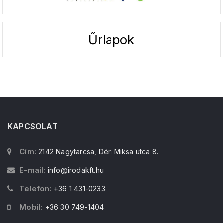
Űrlapok
KAPCSOLAT
Cím:
2142 Nagytarcsa, Déri Miksa utca 8.
E-mail:
info@irodakft.hu
Telefon:
+36 1 431-0233
Mobil:
+36 30 749-1404