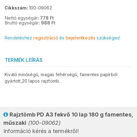
Cikkszám:
100-09062
Nettó egységár:
778
Ft
Bruttó egységár:
988
Ft
Rendeléshez
regisztráció
és
bejelentkezés
szükséges!
TERMÉK LEÍRÁS
Kiváló minőségű, magas fehérségű, famentes papírból
gyártott,20 lapos rajztömb.
Rajztömb PD A3 fekvő 10 lap 180 g famentes,
műszaki
(100-09062)
Információ kérés a termékről!