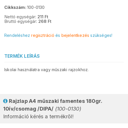
Cikkszám:
100-0130
Nettó egységár:
211
Ft
Bruttó egységár:
268
Ft
Rendeléshez
regisztráció
és
bejelentkezés
szükséges!
TERMÉK LEÍRÁS
Iskolai használatra vagy műszaki rajzokhoz.
Rajzlap A4 műszaki famentes 180gr.
10ív/csomag /DIPA/
(100-0130)
Információ kérés a termékről!