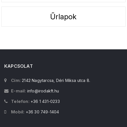
Űrlapok
KAPCSOLAT
Cím:
2142 Nagytarcsa, Déri Miksa utca 8.
E-mail:
info@irodakft.hu
Telefon:
+36 1 431-0233
Mobil:
+36 30 749-1404