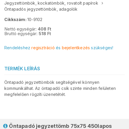
Jegyzettömbök, kockatömbök, rovatolt papírok
Öntapadós jegyzettömbök, adagolók
Cikkszám:
10-9102
Nettó egységár:
408
Ft
Bruttó egységár:
518
Ft
Rendeléshez
regisztráció
és
bejelentkezés
szükséges!
TERMÉK LEÍRÁS
Öntapadó jegyzettömbök segítségével könnyen
kommunikálhat. Az öntapadó csík szinte minden felületen
megfelelően rögzíti üzenetétét.
Öntapadó jegyzettömb 75x75 450lapos