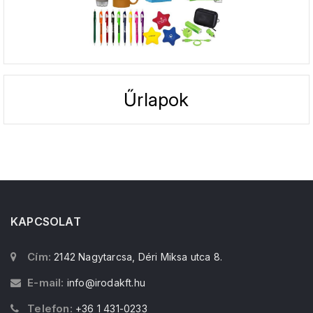
Űrlapok
KAPCSOLAT
Cím:
2142 Nagytarcsa, Déri Miksa utca 8.
E-mail:
info@irodakft.hu
Telefon:
+36 1 431-0233