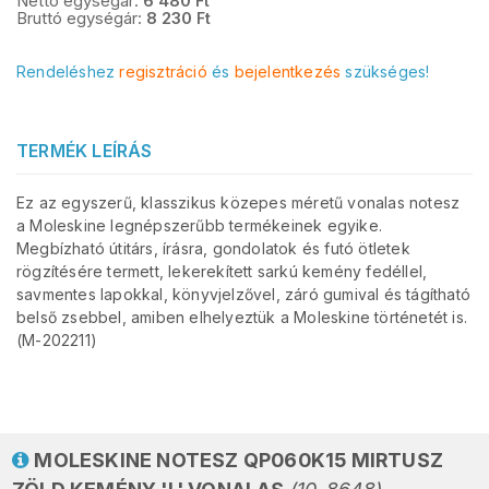
Nettó egységár:
6 480
Ft
Bruttó egységár:
8 230
Ft
Rendeléshez
regisztráció
és
bejelentkezés
szükséges!
TERMÉK LEÍRÁS
Ez az egyszerű, klasszikus közepes méretű vonalas notesz
a Moleskine legnépszerűbb termékeinek egyike.
Megbízható útitárs, írásra, gondolatok és futó ötletek
rögzítésére termett, lekerekített sarkú kemény fedéllel,
savmentes lapokkal, könyvjelzővel, záró gumival és tágítható
belső zsebbel, amiben elhelyeztük a Moleskine történetét is.
(M-202211)
MOLESKINE NOTESZ QP060K15 MIRTUSZ