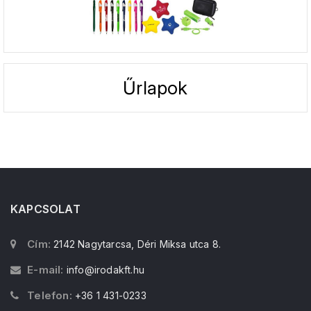
Űrlapok
KAPCSOLAT
Cím:
2142 Nagytarcsa, Déri Miksa utca 8.
E-mail:
info@irodakft.hu
Telefon:
+36 1 431-0233