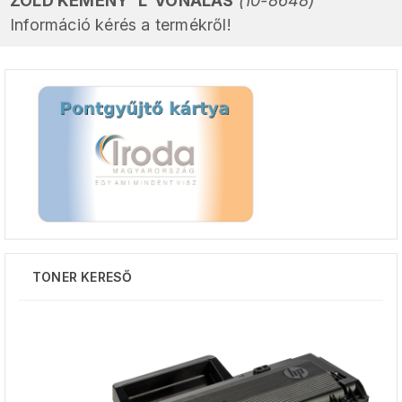
ZÖLD KEMÉNY 'L' VONALAS
(10-8648)
Információ kérés a termékről!
TONER KERESŐ