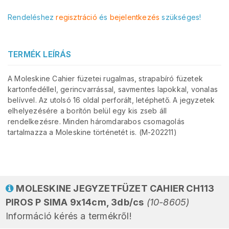
Rendeléshez
regisztráció
és
bejelentkezés
szükséges!
TERMÉK LEÍRÁS
A Moleskine Cahier füzetei rugalmas, strapabíró füzetek
kartonfedéllel, gerincvarrással, savmentes lapokkal, vonalas
belívvel. Az utolsó 16 oldal perforált, letéphető. A jegyzetek
elhelyezésére a borítón belül egy kis zseb áll
rendelkezésre. Minden háromdarabos csomagolás
tartalmazza a Moleskine történetét is. (M-202211)
MOLESKINE JEGYZETFÜZET CAHIER CH113
PIROS P SIMA 9x14cm, 3db/cs
(10-8605)
Információ kérés a termékről!