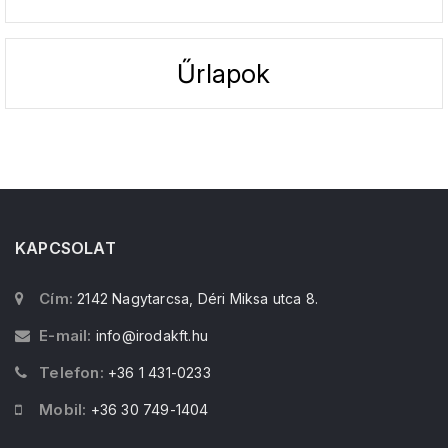
Űrlapok
KAPCSOLAT
Cím:
2142 Nagytarcsa, Déri Miksa utca 8.
E-mail:
info@irodakft.hu
Telefon:
+36 1 431-0233
Mobil:
+36 30 749-1404