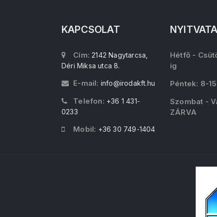
KAPCSOLAT
NYITVAT
Cím:
Hétfő - Csüt
2142 Nagytarcsa,
ig
Déri Miksa utca 8.
E-mail:
info@irodakft.hu
Péntek: 8-15
Telefon:
+36 1 431-
Szombat - V
0233
ZÁRVA
Mobil:
+36 30 749-1404