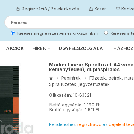
Regisztráció / Bejelenkezés
Kosár
Kedv
Keresés megnevezésben és cikkszámban
Keresés a te
AKCIÓK
HÍREK
ÜGYFÉLSZOLGÁLAT
HÁZHOZ
Marker Linear Spirálfüzet A4 vonal
keményfedelű, duplaspirálos
Papíráruk
Füzetek, beírók, muta
Spirálfüzetek, jegyzetfüzetek
Cikkszám:
10-83321
Nettó egységár:
1 190
Ft
Bruttó egységár:
1 511
Ft
Rendeléshez
regisztráció
és
bejelentkez