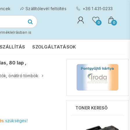
encek
Szállítólevél feltöltés
+36 1 431-0233
0
0
rmékleírásban is
SZÁLLÍTÁS
SZOLGÁLTATÁSOK
as, 80 lap ,
tók, önátíró tömbök
TONER KERESŐ
és
szükséges!