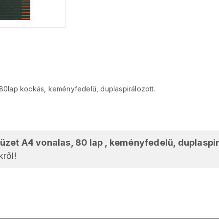
80lap kockás, keményfedelű, duplaspirálozott.
füzet A4 vonalas, 80 lap , keményfedelű, duplaspi
ről!