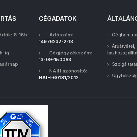
ARTÁS
CÉGADATOK
ÁLTALÁN
örtök: 8-16h-
Adószám:
Cégbemuta
14976232-2-13
Áruátvétel,
h-ig
Cégjegyzékszám:
házhozszállít
13-09-150063
asárnap:
Szolgáltatá
NAIH azonosító:
Ügyfélszolg
NAIH-60181/2012.