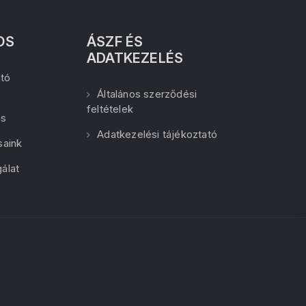
OS
ÁSZF ÉS
ADATKEZELÉS
tó
Általános szerződési
feltételek
ás
Adatkezelési tájékoztató
saink
álat