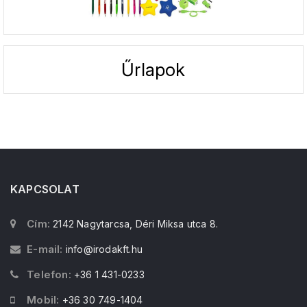
Űrlapok
KAPCSOLAT
Cím:
2142 Nagytarcsa, Déri Miksa utca 8.
E-mail:
info@irodakft.hu
Telefon:
+36 1 431-0233
Mobil:
+36 30 749-1404