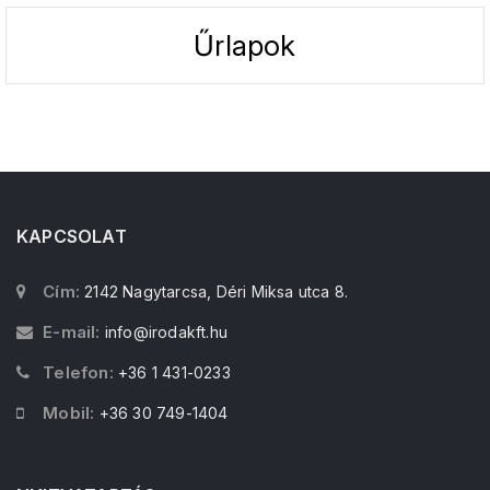
Űrlapok
KAPCSOLAT
Cím:
2142 Nagytarcsa, Déri Miksa utca 8.
E-mail:
info@irodakft.hu
Telefon:
+36 1 431-0233
Mobil:
+36 30 749-1404