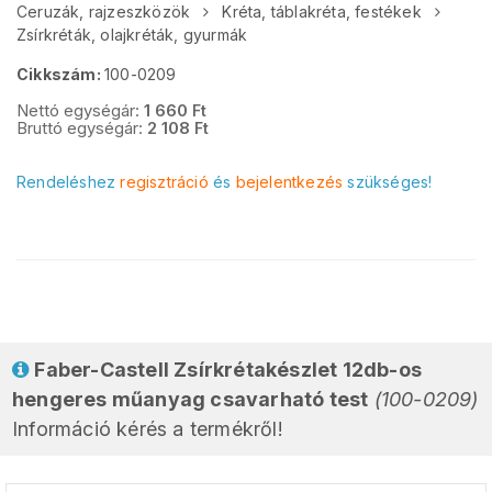
Ceruzák, rajzeszközök
Kréta, táblakréta, festékek
Zsírkréták, olajkréták, gyurmák
Cikkszám:
100-0209
Nettó egységár:
1 660
Ft
Bruttó egységár:
2 108
Ft
Rendeléshez
regisztráció
és
bejelentkezés
szükséges!
Faber-Castell Zsírkrétakészlet 12db-os
hengeres műanyag csavarható test
(100-0209)
Információ kérés a termékről!