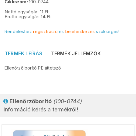
Cikkszám:
100-0744
Nettó egységár:
11
Ft
Bruttó egységár:
14
Ft
Rendeléshez
regisztráció
és
bejelentkezés
szükséges!
TERMÉK LEÍRÁS
TERMÉK JELLEMZŐK
Ellenőrző borító PE áttetsző
Ellenőrzőborító
(100-0744)
Információ kérés a termékről!