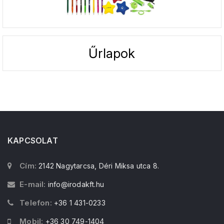
Űrlapok
KAPCSOLAT
Cím:
2142 Nagytarcsa, Déri Miksa utca 8.
E-mail:
info@irodakft.hu
Telefon:
+36 1 431-0233
Mobil:
+36 30 749-1404