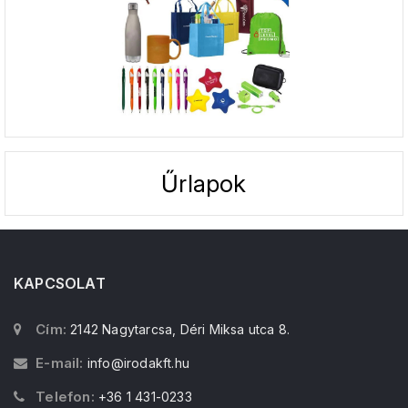
Űrlapok
KAPCSOLAT
Cím:
2142 Nagytarcsa, Déri Miksa utca 8.
E-mail:
info@irodakft.hu
Telefon:
+36 1 431-0233